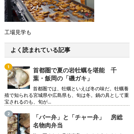
工場見学も
よく読まれている記事
首都圏で夏の岩牡蠣を堪能 千
葉・飯岡の「磯ガキ」
首都圏では、牡蠣といえば冬の味だ。牡蠣養
殖で知られる宮城県や広島県も、旬は冬。鍋の具として重
宝されるのも、旬が...
「バー弁」と「チャー弁」 房総
名物肉弁当