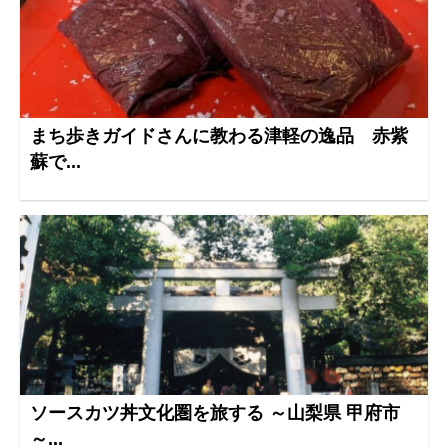
まち歩きガイドさんに教わる津軽の逸品 赤紫
蘇で...
ソースカツ丼文化圏を旅する ～山梨県 甲府市
～...