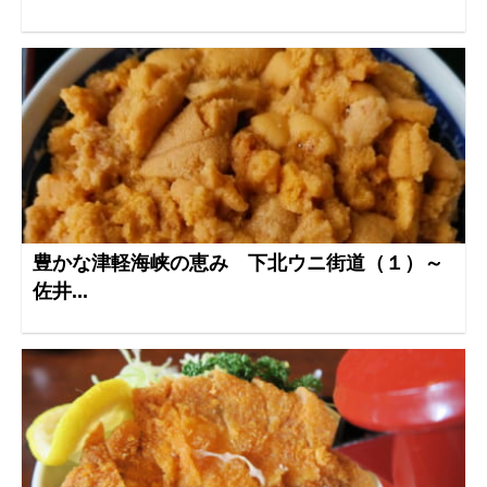
豊かな津軽海峡の恵み 下北ウニ街道（１）～
佐井...