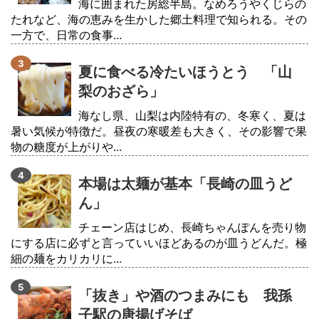
海に囲まれた房総半島。なめろうやくじらの
たれなど、海の恵みを生かした郷土料理で知られる。その
一方で、日常の食事...
夏に食べる冷たいほうとう 「山
梨のおざら」
海なし県、山梨は内陸特有の、冬寒く、夏は
暑い気候が特徴だ。昼夜の寒暖差も大きく、その影響で果
物の糖度が上がりや...
本場は太麺が基本「長崎の皿うど
ん」
チェーン店はじめ、長崎ちゃんぽんを売り物
にする店に必ずと言っていいほどあるのが皿うどんだ。極
細の麺をカリカリに...
「抜き」や酒のつまみにも 我孫
子駅の唐揚げそば