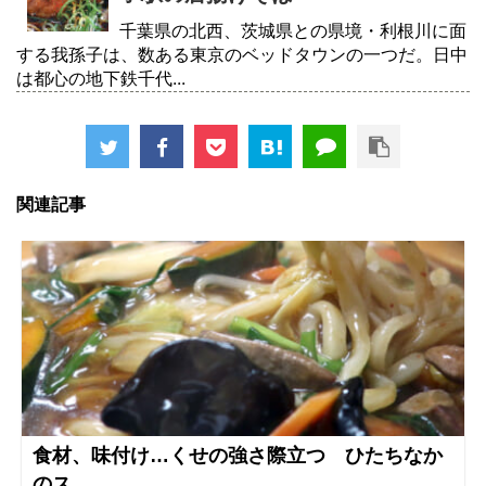
千葉県の北西、茨城県との県境・利根川に面
する我孫子は、数ある東京のベッドタウンの一つだ。日中
は都心の地下鉄千代...
関連記事
食材、味付け…くせの強さ際立つ ひたちなか
のス...