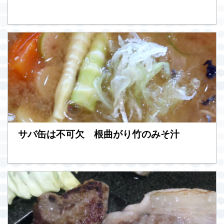
サバ缶は不可欠 根曲がり竹のみそ汁