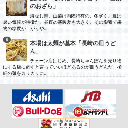
のおざら」
海なし県、山梨は内陸特有の、冬寒く、夏は
暑い気候が特徴だ。昼夜の寒暖差も大きく、その影響で果
物の糖度が上がりや...
本場は太麺が基本「長崎の皿うど
ん」
チェーン店はじめ、長崎ちゃんぽんを売り物
にする店に必ずと言っていいほどあるのが皿うどんだ。極
細の麺をカリカリに...