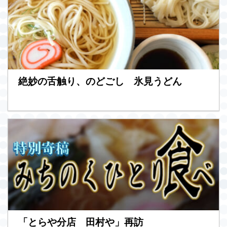
絶妙の舌触り、のどごし 氷見うどん
「とらや分店 田村や」再訪