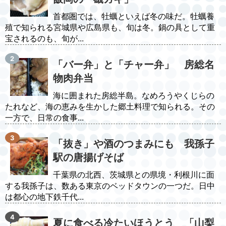
首都圏では、牡蠣といえば冬の味だ。牡蠣養
殖で知られる宮城県や広島県も、旬は冬。鍋の具として重
宝されるのも、旬が...
「バー弁」と「チャー弁」 房総名
物肉弁当
海に囲まれた房総半島。なめろうやくじらの
たれなど、海の恵みを生かした郷土料理で知られる。その
一方で、日常の食事...
「抜き」や酒のつまみにも 我孫子
駅の唐揚げそば
千葉県の北西、茨城県との県境・利根川に面
する我孫子は、数ある東京のベッドタウンの一つだ。日中
は都心の地下鉄千代...
夏に食べる冷たいほうとう 「山梨