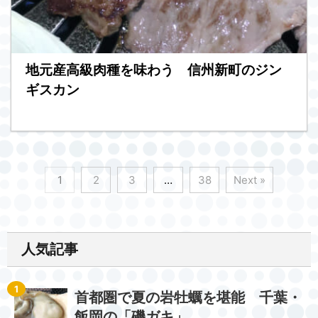
地元産高級肉種を味わう 信州新町のジン
ギスカン
1
2
3
…
38
Next »
人気記事
首都圏で夏の岩牡蠣を堪能 千葉・
飯岡の「磯ガキ」