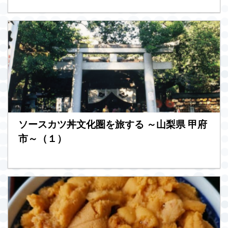
ソースカツ丼文化圏を旅する ～山梨県 甲府
市～（１）