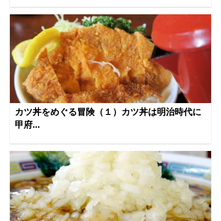
カツ丼をめぐる冒険（１）カツ丼は明治時代に
甲府...