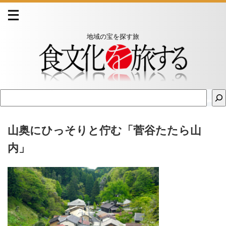
地域の宝を探す旅
山奥にひっそりと佇む「菅谷たたら山
内」