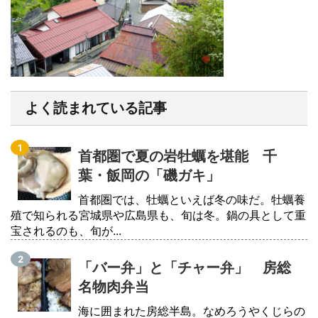
よく読まれている記事
首都圏で夏の岩牡蠣を堪能 千
葉・飯岡の「磯ガキ」
首都圏では、牡蠣といえば冬の味だ。牡蠣養
殖で知られる宮城県や広島県も、旬は冬。鍋の具として重
宝されるのも、旬が...
「バー弁」と「チャー弁」 房総
名物肉弁当
海に囲まれた房総半島。なめろうやくじらの