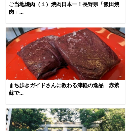
ご当地焼肉（１）焼肉日本一！長野県「飯田焼
肉」...
まち歩きガイドさんに教わる津軽の逸品 赤紫
蘇で...