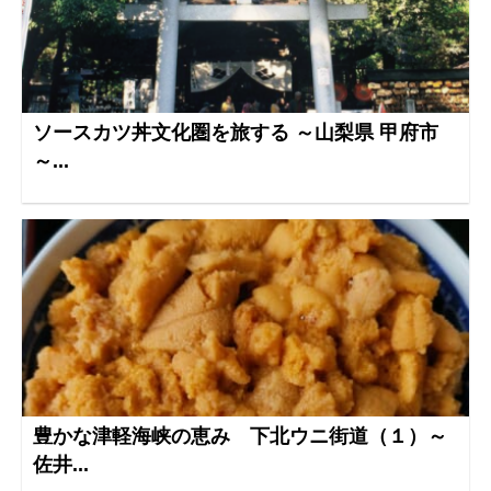
ソースカツ丼文化圏を旅する ～山梨県 甲府市
～...
豊かな津軽海峡の恵み 下北ウニ街道（１）～
佐井...