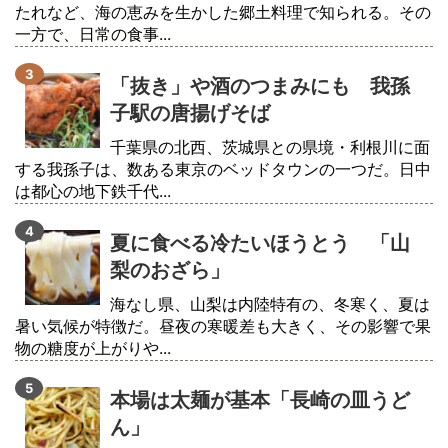
たれなど、海の恵みを生かした郷土料理で知られる。その
一方で、日常の食事...
「抜き」や酒のつまみにも 我孫
子駅の唐揚げそば
千葉県の北西、茨城県との県境・利根川に面
する我孫子は、数ある東京のベッドタウンの一つだ。日中
は都心の地下鉄千代...
夏に食べる冷たいほうとう 「山
梨のおざら」
海なし県、山梨は内陸特有の、冬寒く、夏は
暑い気候が特徴だ。昼夜の寒暖差も大きく、その影響で果
物の糖度が上がりや...
本場は太麺が基本「長崎の皿うど
ん」