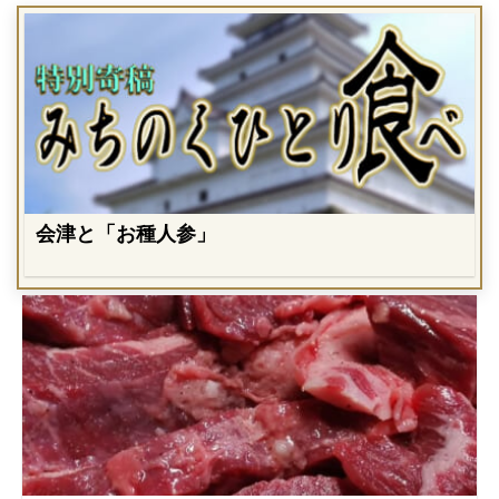
会津と「お種人参」