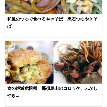
和風のつゆで食べるやきそば 黒石つゆやきそ
ば
食の絶滅危惧種 那須烏山のコロッケ、ふかし
やき...