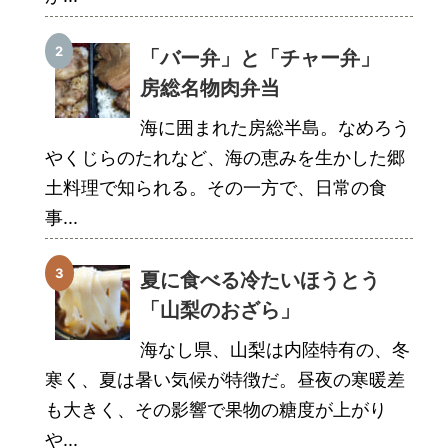
「バー弁」と「チャー弁」
房総名物肉弁当
海に囲まれた房総半島。なめろう
やくじらのたれなど、海の恵みを生かした郷
土料理で知られる。その一方で、日常の食
事...
夏に食べる冷たいほうとう
「山梨のおざら」
海なし県、山梨は内陸特有の、冬
寒く、夏は暑い気候が特徴だ。昼夜の寒暖差
も大きく、その影響で果物の糖度が上がり
や...