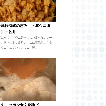
な津軽海峡の恵み 下北ウニ街
）～佐井...
夏にかけて、ウニ好きにはたまらないシー
す。国内の主な食用のウニは寒流系のキタ
キウニとエゾバフンウニ、暖…
くちニッポン食文化論19