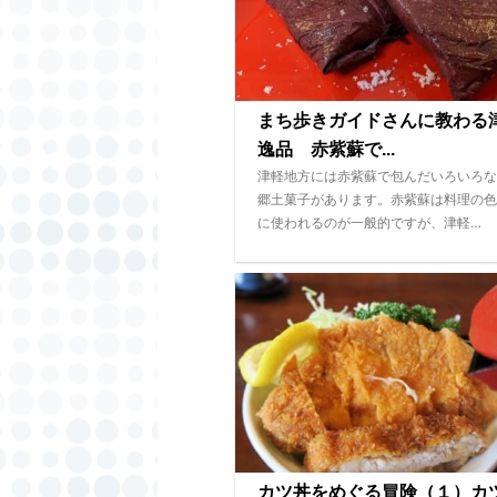
まち歩きガイドさんに教わる
逸品 赤紫蘇で...
津軽地方には赤紫蘇で包んだいろいろな
郷土菓子があります。赤紫蘇は料理の色
に使われるのが一般的ですが、津軽…
カツ丼をめぐる冒険（１）カ