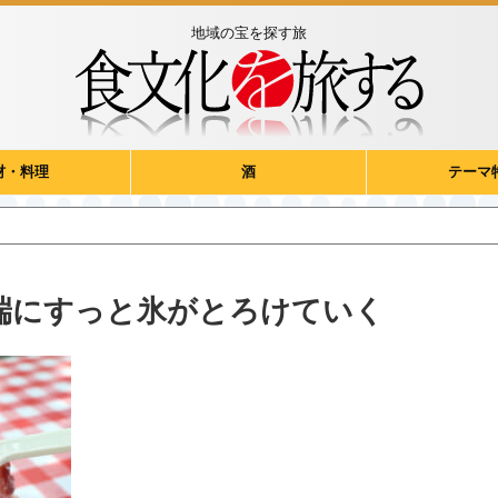
地域の宝を探す旅
材・料理
酒
テーマ
端にすっと氷がとろけていく