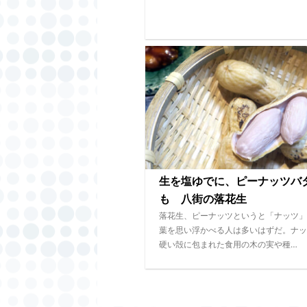
生を塩ゆでに、ピーナッツバ
も 八街の落花生
落花生、ピーナッツというと「ナッツ」
葉を思い浮かべる人は多いはずだ。ナッ
硬い殻に包まれた食用の木の実や種…