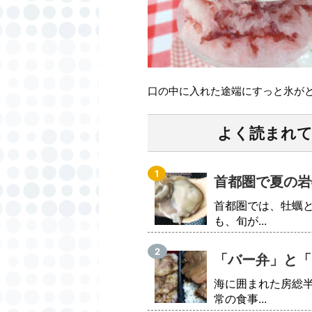
口の中に入れた途端にすっと氷が
よく読まれ
首都圏で夏の岩
首都圏では、牡蠣
も、旬が...
「バー弁」と「
海に囲まれた房総
常の食事...