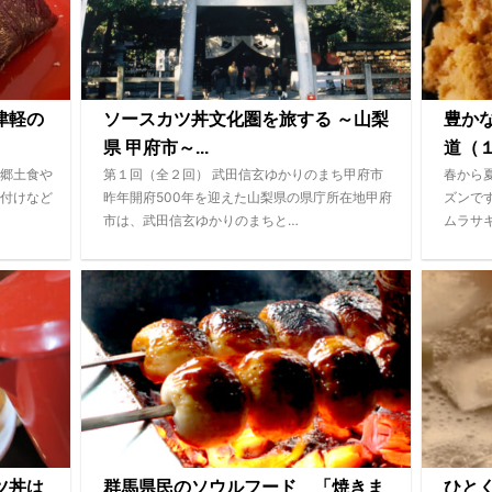
津軽の
ソースカツ丼文化圏を旅する ～山梨
豊か
県 甲府市～...
道（１
郷土食や
第１回（全２回） 武田信玄ゆかりのまち甲府市
春から
付けなど
昨年開府500年を迎えた山梨県の県庁所在地甲府
ズンで
市は、武田信玄ゆかりのまちと…
ムラサ
ツ丼は
群馬県民のソウルフード 「焼きま
ひと