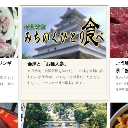
ジンギ
ご当
会津と「お種人参」
県「飯
６月初旬、会津若松を訪ねた。この地を最初に訪
れたのは20年前、いやもっと以前だったかもし
海道をは
羊の焼
れない。ソースカツ丼の取材に来て…
は、その
文化 
風光明