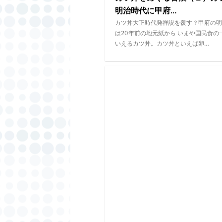
明治時代に甲府...
カツ丼大正時代発祥説を覆す？甲府の明
は20年前の地元紙から いまや国民食の
いえるカツ丼。カツ丼といえば卵…