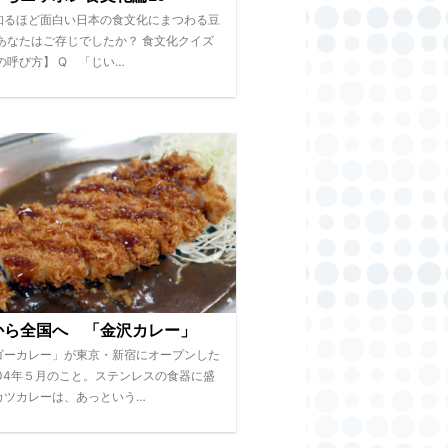
知るほど面白い日本の食文化にまつわる豆
 あなたはご存じでしたか？ 食文化クイズ
の呼び方】 Q 「じい…
から全国へ 「金沢カレー」
ゴーカレー」が東京・新宿にオープンした
004年５月のこと。ステンレスの食器に盛
カツカレーは、あっという…