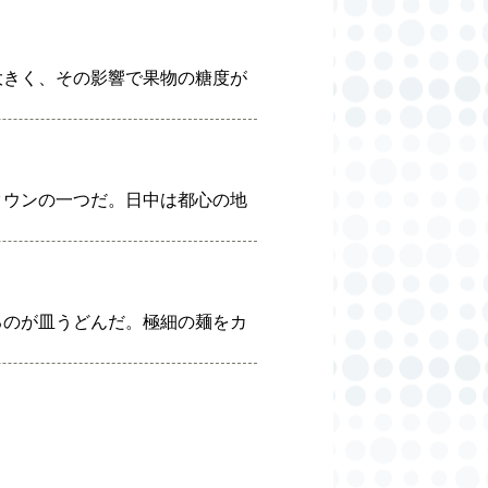
大きく、その影響で果物の糖度が
タウンの一つだ。日中は都心の地
るのが皿うどんだ。極細の麺をカ