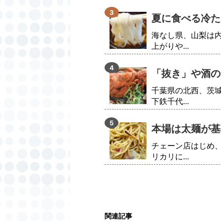
夏に食べる冷た
海なし県、山梨は
上がりや...
「抜き」や酒の
千葉県の北西、茨
下鉄千代...
本場は太麺が基
チェーン店はじめ
リカリに...
関連記事