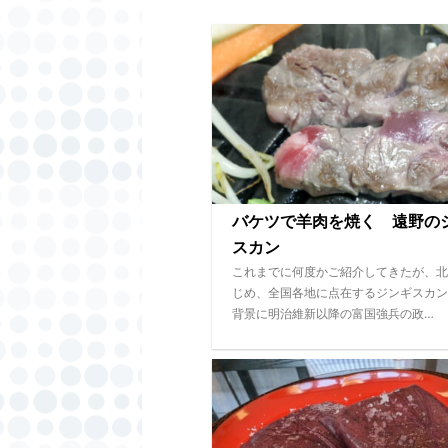
バケツで羊肉を焼く 遠野の
スカン
これまでに何度かご紹介してきたが、北
じめ、全国各地に点在するジンギスカン
背景に明治維新以降の富国強兵の政…