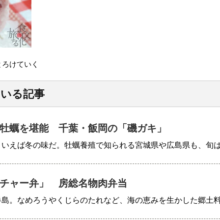
とろけていく
ている記事
牡蠣を堪能 千葉・飯岡の「磯ガキ」
といえば冬の味だ。牡蠣養殖で知られる宮城県や広島県も、旬
チャー弁」 房総名物肉弁当
半島。なめろうやくじらのたれなど、海の恵みを生かした郷土