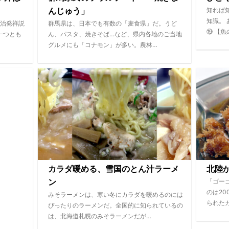
知れば
んじゅう」
知識。
治発祥説
群馬県は、日本でも有数の「麦食県」だ。うど
⑲ 【魚
一つとも
ん、パスタ、焼きそば…など、県内各地のご当地
グルメにも「コナモン」が多い。農林…
カラダ暖める、雪国のとん汁ラーメ
北陸
「ゴー
ン
のは2
みそラーメンは、寒い冬にカラダを暖めるのには
られた
ぴったりのラーメンだ。全国的に知られているの
は、北海道札幌のみそラーメンだが…