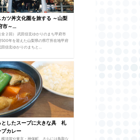
スカツ丼文化圏を旅する ～山梨
市～...
（全２回） 武田信玄ゆかりのまち甲府市
府500年を迎えた山梨県の県庁所在地甲府
武田信玄ゆかりのまちと…
っとしたスープに大きな具 札
ープカレー
・横須賀や東京・神保町、さらには鳥取な