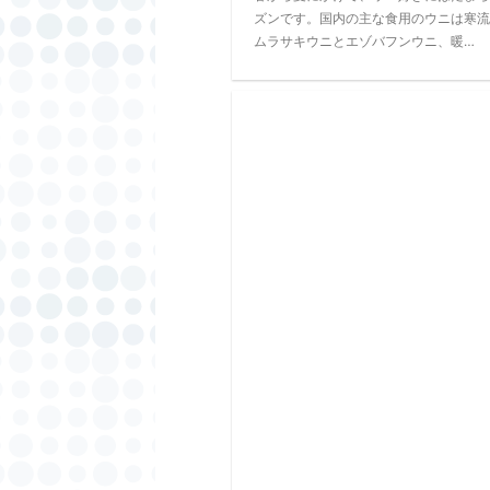
ズンです。国内の主な食用のウニは寒流
ムラサキウニとエゾバフンウニ、暖…