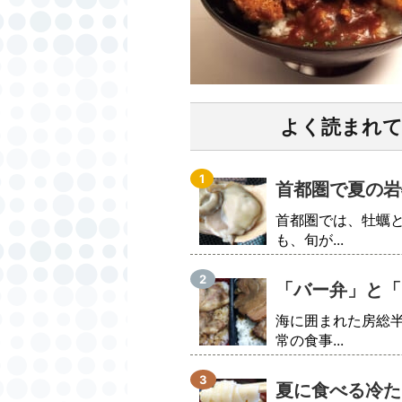
よく読まれ
首都圏で夏の岩
首都圏では、牡蠣
も、旬が...
「バー弁」と「
海に囲まれた房総
常の食事...
夏に食べる冷た