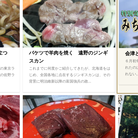
際立つ
バケツで羊肉を焼く 遠野のジンギ
会津
スカン
６月初
れたの
の東京ラ
これまでに何度かご紹介してきたが、北海道をは
れない
の佐野ラ
じめ、全国各地に点在するジンギスカンは、その
背景に明治維新以降の富国強兵の政…