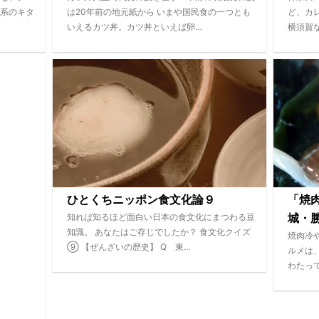
系のキタ
は20年前の地元紙から いまや国民食の一つとも
ど、カ
いえるカツ丼。カツ丼といえば卵…
横須賀
ひとくちニッポン食文化論９
「焼
知れば知るほど面白い日本の食文化にまつわる豆
城・
知識。 あなたはご存じでしたか？ 食文化クイズ
焼肉冷
⑨ 【ぜんざいの歴史】 Q 東…
ルメは
わたっ