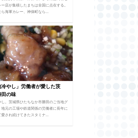
レー店が集積したまちは全国に点在する。
なら海軍カレー、神保町なら…
肉冷やし」労働者が愛した茨
勝田の味
やし。茨城県ひたちなか市勝田のご当地グ
、地元の工場や鉄道関係の労働者に長年に
て愛され続けてきたスタミナ…