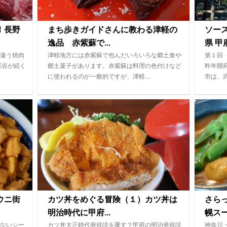
！長野
まち歩きガイドさんに教わる津軽の
ソー
逸品 赤紫蘇で...
県 甲府
違う焼肉
津軽地方には赤紫蘇で包んだいろいろな郷土食や
第１回
渓谷が続く
郷土菓子があります。赤紫蘇は料理の色付けなど
昨年開
に使われるのが一般的ですが、津軽…
市は、
ウニ街
カツ丼をめぐる冒険（１）カツ丼は
さら
明治時代に甲府...
幌ス
ないシー
カツ丼大正時代発祥説を覆す？甲府の明治発祥説
神奈川