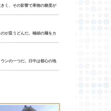
大きく、その影響で果物の糖度が
るのが皿うどんだ。極細の麺をカ
タウンの一つだ。日中は都心の地