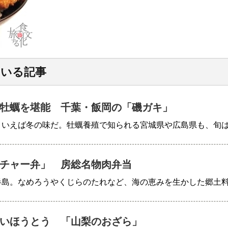
ている記事
牡蠣を堪能 千葉・飯岡の「磯ガキ」
といえば冬の味だ。牡蠣養殖で知られる宮城県や広島県も、旬
チャー弁」 房総名物肉弁当
半島。なめろうやくじらのたれなど、海の恵みを生かした郷土
いほうとう 「山梨のおざら」