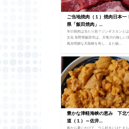
ご当地焼肉（１）焼肉日本一
県「飯田焼肉」...
羊の焼肉は当たり前？ジンギスカンとは
文化 長野県飯田市は、天竜川の険しい
風光明媚な天龍峡を有し、また秘…
豊かな津軽海峡の恵み 下北
道（１）～佐井...
春から夏にかけて、ウニ好きにはたまら