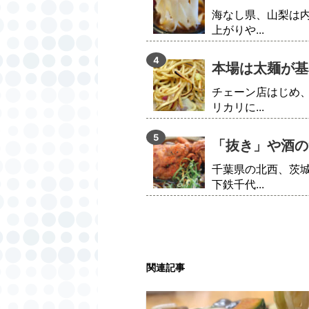
海なし県、山梨は
上がりや...
本場は太麺が基
チェーン店はじめ
リカリに...
「抜き」や酒の
千葉県の北西、茨
下鉄千代...
関連記事