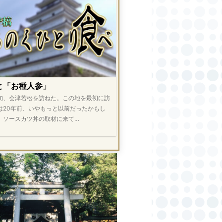
と「お種人参」
旬、会津若松を訪ねた。この地を最初に訪
は20年前、いやもっと以前だったかもし
。ソースカツ丼の取材に来て…