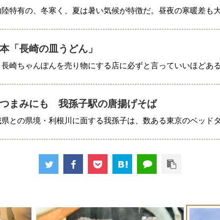
内陸特有の、冬寒く、夏は暑い気候が特徴だ。昼夜の寒暖差も
本「長崎の皿うどん」
、長崎ちゃんぽんを売り物にする店に必ずと言っていいほどあ
つまみにも 我孫子駅の唐揚げそば
城県との県境・利根川に面する我孫子は、数ある東京のベッド