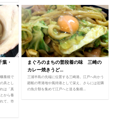
千葉・
まぐろのまちの普段着の味 三崎の
カレー焼きうど...
蠣養殖で
三浦半島の先端に位置する三崎港。江戸へ向かう
の具とし
廻船の寄港地や風待港として栄え、さらには近隣
れは「真
の魚介類を集めて江戸へと送る集積…
とから養
れて、市