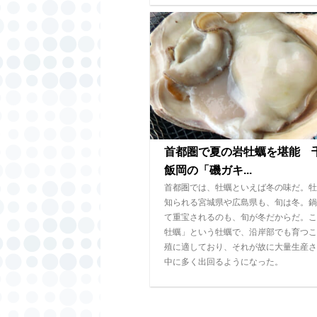
首都圏で夏の岩牡蠣を堪能 
飯岡の「磯ガキ...
首都圏では、牡蠣といえば冬の味だ。牡
知られる宮城県や広島県も、旬は冬。鍋
て重宝されるのも、旬が冬だからだ。こ
牡蠣」という牡蠣で、沿岸部でも育つこ
殖に適しており、それが故に大量生産さ
中に多く出回るようになった。