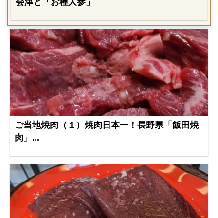
会津と「お種人参」
ご当地焼肉（１）焼肉日本一！長野県「飯田焼
肉」...