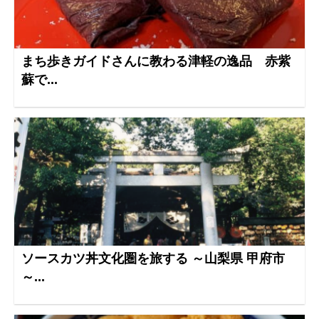
まち歩きガイドさんに教わる津軽の逸品 赤紫
蘇で...
ソースカツ丼文化圏を旅する ～山梨県 甲府市
～...