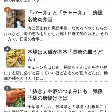
「バー弁」と「チャー弁」 房総
名物肉弁当
海に囲まれた房総半島。なめろうやくじらの
たれなど、海の恵みを生かした郷土料理で知られる。その
一方で、日常の食事...
本場は太麺が基本「長崎の皿うど
ん」
チェーン店はじめ、長崎ちゃんぽんを売り物
にする店に必ずと言っていいほどあるのが皿うどんだ。極
細の麺をカリカリに...
「抜き」や酒のつまみにも 我孫
子駅の唐揚げそば
千葉県の北西、茨城県との県境・利根川に面