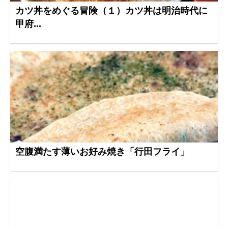
カツ丼をめぐる冒険（１）カツ丼は明治時代に
甲府...
空腹満たす薄いお好み焼き「行田フライ」