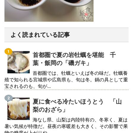
よく読まれている記事
首都圏で夏の岩牡蠣を堪能 千
葉・飯岡の「磯ガキ」
首都圏では、牡蠣といえば冬の味だ。牡蠣養
殖で知られる宮城県や広島県も、旬は冬。鍋の具として重
宝されるのも、旬が...
夏に食べる冷たいほうとう 「山
梨のおざら」
海なし県、山梨は内陸特有の、冬寒く、夏は
暑い気候が特徴だ。昼夜の寒暖差も大きく、その影響で果
物の糖度が上がりや...