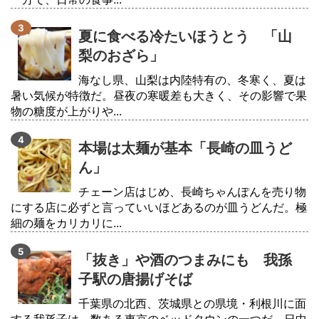
夏に食べる冷たいほうとう 「山
梨のおざら」
海なし県、山梨は内陸特有の、冬寒く、夏は
暑い気候が特徴だ。昼夜の寒暖差も大きく、その影響で果
物の糖度が上がりや...
本場は太麺が基本「長崎の皿うど
ん」
チェーン店はじめ、長崎ちゃんぽんを売り物
にする店に必ずと言っていいほどあるのが皿うどんだ。極
細の麺をカリカリに...
「抜き」や酒のつまみにも 我孫
子駅の唐揚げそば
千葉県の北西、茨城県との県境・利根川に面