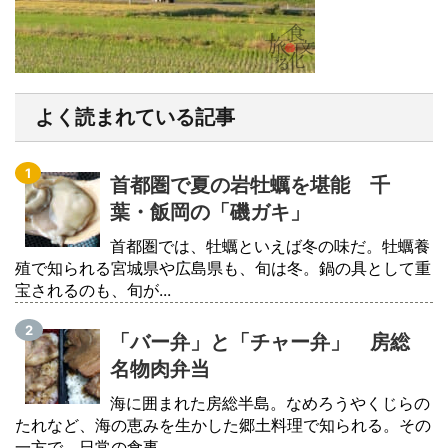
よく読まれている記事
首都圏で夏の岩牡蠣を堪能 千
葉・飯岡の「磯ガキ」
首都圏では、牡蠣といえば冬の味だ。牡蠣養
殖で知られる宮城県や広島県も、旬は冬。鍋の具として重
宝されるのも、旬が...
「バー弁」と「チャー弁」 房総
名物肉弁当
海に囲まれた房総半島。なめろうやくじらの
たれなど、海の恵みを生かした郷土料理で知られる。その
一方で、日常の食事...