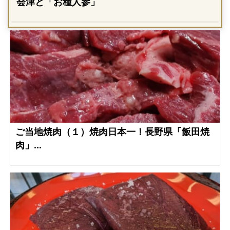
会津と「お種人参」
ご当地焼肉（１）焼肉日本一！長野県「飯田焼
肉」...