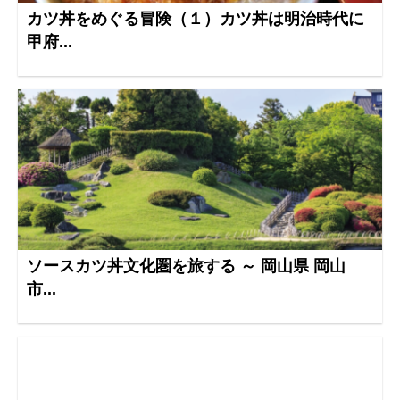
カツ丼をめぐる冒険（１）カツ丼は明治時代に
甲府...
ソースカツ丼文化圏を旅する ～ 岡山県 岡山
市...