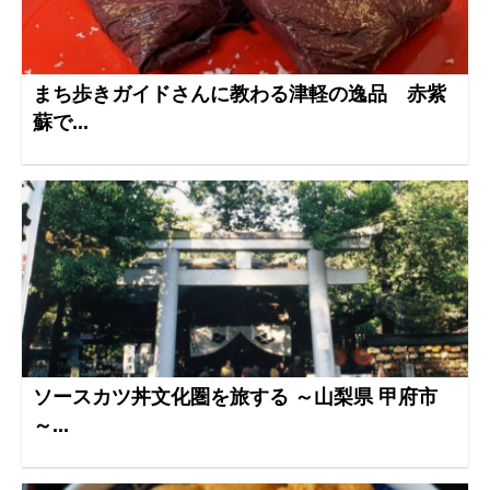
まち歩きガイドさんに教わる津軽の逸品 赤紫
蘇で...
ソースカツ丼文化圏を旅する ～山梨県 甲府市
～...