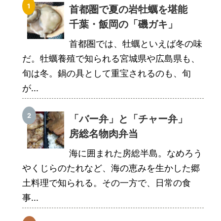
首都圏で夏の岩牡蠣を堪能
千葉・飯岡の「磯ガキ」
首都圏では、牡蠣といえば冬の味
だ。牡蠣養殖で知られる宮城県や広島県も、
旬は冬。鍋の具として重宝されるのも、旬
が...
「バー弁」と「チャー弁」
房総名物肉弁当
海に囲まれた房総半島。なめろう
やくじらのたれなど、海の恵みを生かした郷
土料理で知られる。その一方で、日常の食
事...