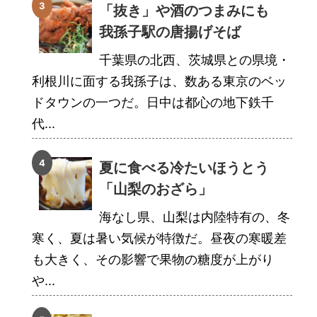
「抜き」や酒のつまみにも
我孫子駅の唐揚げそば
千葉県の北西、茨城県との県境・
利根川に面する我孫子は、数ある東京のベッ
ドタウンの一つだ。日中は都心の地下鉄千
代...
夏に食べる冷たいほうとう
「山梨のおざら」
海なし県、山梨は内陸特有の、冬
寒く、夏は暑い気候が特徴だ。昼夜の寒暖差
も大きく、その影響で果物の糖度が上がり
や...