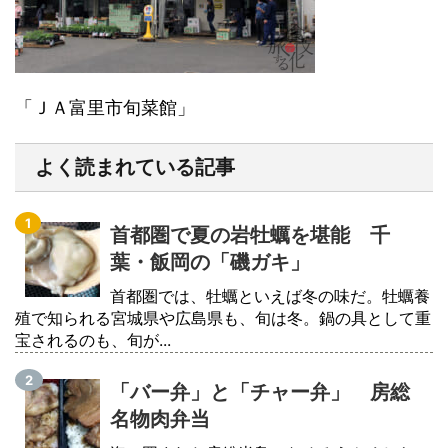
「ＪＡ富里市旬菜館」
よく読まれている記事
首都圏で夏の岩牡蠣を堪能 千
葉・飯岡の「磯ガキ」
首都圏では、牡蠣といえば冬の味だ。牡蠣養
殖で知られる宮城県や広島県も、旬は冬。鍋の具として重
宝されるのも、旬が...
「バー弁」と「チャー弁」 房総
名物肉弁当