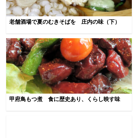
老舗酒場で夏のむきそばを 庄内の味（下）
甲府鳥もつ煮 食に歴史あり、くらし映す味