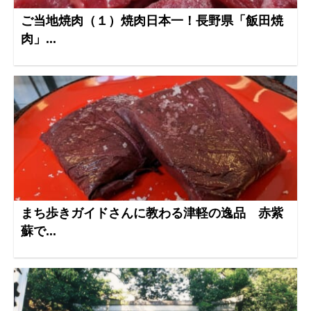
ご当地焼肉（１）焼肉日本一！長野県「飯田焼
肉」...
まち歩きガイドさんに教わる津軽の逸品 赤紫
蘇で...