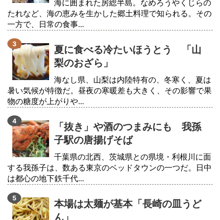
海に囲まれた房総半島。なめろうやくじらの
たれなど、海の恵みを生かした郷土料理で知られる。その
一方で、日常の食事...
夏に食べる冷たいほうとう 「山
梨のおざら」
海なし県、山梨は内陸特有の、冬寒く、夏は
暑い気候が特徴だ。昼夜の寒暖差も大きく、その影響で果
物の糖度が上がりや...
「抜き」や酒のつまみにも 我孫
子駅の唐揚げそば
千葉県の北西、茨城県との県境・利根川に面
する我孫子は、数ある東京のベッドタウンの一つだ。日中
は都心の地下鉄千代...
本場は太麺が基本「長崎の皿うど
ん」