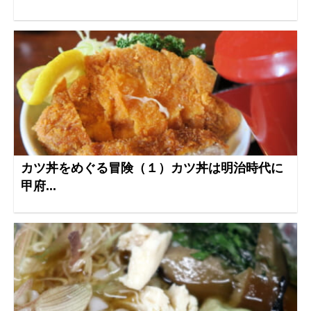
カツ丼をめぐる冒険（１）カツ丼は明治時代に
甲府...