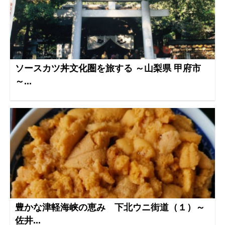
ソースカツ丼文化圏を旅する ～山梨県 甲府市
～...
豊かな津軽海峡の恵み 下北ウニ街道（１）～
佐井...