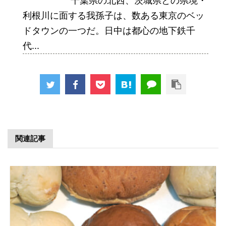
千葉県の北西、茨城県との県境・
利根川に面する我孫子は、数ある東京のベッ
ドタウンの一つだ。日中は都心の地下鉄千
代...
関連記事