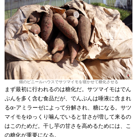
畑のビニールハウスでサツマイモを寝かせて糖化させる
まず最初に行われるのは糖化だ。サツマイモはでん
ぷんを多く含む食品だが、でんぷんは唾液に含まれ
るα-アミラーゼによって分解され、糖になる。サツ
マイモをゆっくり噛んでいると甘さが増して来るの
はこのためだ。干し芋の甘さを高めるためには、こ
の糖化が重要になる。