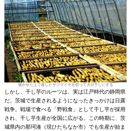
寝かせた上で蒸したサツマイモを切って天日干しにする
しかし、干し芋のルーツは、実は江戸時代の静岡県
だ。茨城で生産されるようになったきっかけは日露
戦争。戦場で食べる「野戦食」として干し芋が採用
され、干し芋生産が全国に広がる。この時期に、茨
城県内の那珂湊（現ひたちなか市）でも生産が始ま