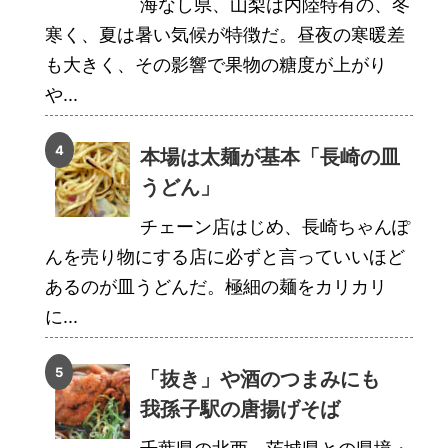
海なし県、山梨は内陸特有の、冬
寒く、夏は暑い気候が特徴だ。昼夜の寒暖差
も大きく、その影響で果物の糖度が上がり
や...
本場は太麺が基本「長崎の皿
うどん」
チェーン店はじめ、長崎ちゃんぽ
んを売り物にする店に必ずと言っていいほど
あるのが皿うどんだ。極細の麺をカリカリ
に...
「抜き」や酒のつまみにも
我孫子駅の唐揚げそば