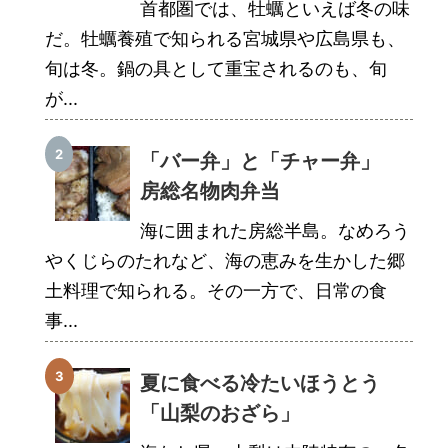
首都圏では、牡蠣といえば冬の味
だ。牡蠣養殖で知られる宮城県や広島県も、
旬は冬。鍋の具として重宝されるのも、旬
が...
「バー弁」と「チャー弁」
房総名物肉弁当
海に囲まれた房総半島。なめろう
やくじらのたれなど、海の恵みを生かした郷
土料理で知られる。その一方で、日常の食
事...
夏に食べる冷たいほうとう
「山梨のおざら」