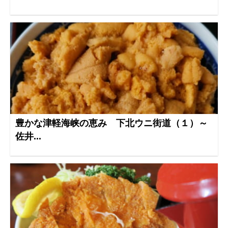
豊かな津軽海峡の恵み 下北ウニ街道（１）～
佐井...