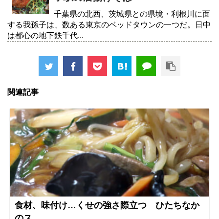
千葉県の北西、茨城県との県境・利根川に面
する我孫子は、数ある東京のベッドタウンの一つだ。日中
は都心の地下鉄千代...
関連記事
食材、味付け…くせの強さ際立つ ひたちなか
のス...