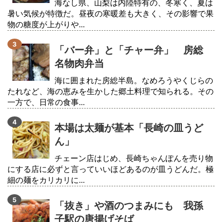
海なし県、山梨は内陸特有の、冬寒く、夏は
暑い気候が特徴だ。昼夜の寒暖差も大きく、その影響で果
物の糖度が上がりや...
「バー弁」と「チャー弁」 房総
名物肉弁当
海に囲まれた房総半島。なめろうやくじらの
たれなど、海の恵みを生かした郷土料理で知られる。その
一方で、日常の食事...
本場は太麺が基本「長崎の皿うど
ん」
チェーン店はじめ、長崎ちゃんぽんを売り物
にする店に必ずと言っていいほどあるのが皿うどんだ。極
細の麺をカリカリに...
「抜き」や酒のつまみにも 我孫
子駅の唐揚げそば