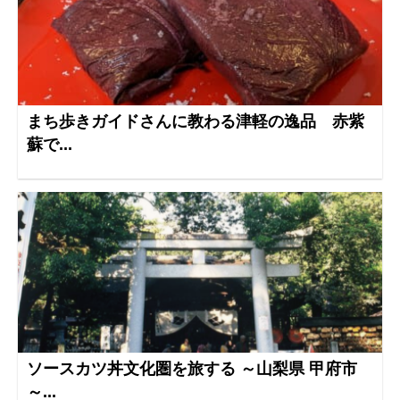
まち歩きガイドさんに教わる津軽の逸品 赤紫
蘇で...
ソースカツ丼文化圏を旅する ～山梨県 甲府市
～...