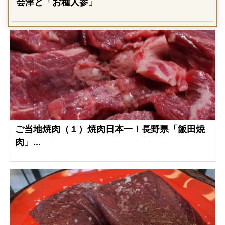
会津と「お種人参」
ご当地焼肉（１）焼肉日本一！長野県「飯田焼
肉」...