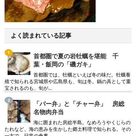
よく読まれている記事
首都圏で夏の岩牡蠣を堪能 千
葉・飯岡の「磯ガキ」
首都圏では、牡蠣といえば冬の味だ。牡蠣養
殖で知られる宮城県や広島県も、旬は冬。鍋の具として重
宝されるのも、旬が...
「バー弁」と「チャー弁」 房総
名物肉弁当
海に囲まれた房総半島。なめろうやくじらの
たれなど、海の恵みを生かした郷土料理で知られる。その
一方で、日常の食事...