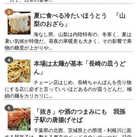
夏に食べる冷たいほうとう 「山
梨のおざら」
海なし県、山梨は内陸特有の、冬寒く、夏は
暑い気候が特徴だ。昼夜の寒暖差も大きく、その影響で果
物の糖度が上がりや...
本場は太麺が基本「長崎の皿うど
ん」
チェーン店はじめ、長崎ちゃんぽんを売り物
にする店に必ずと言っていいほどあるのが皿うどんだ。極
細の麺をカリカリに...
「抜き」や酒のつまみにも 我孫
子駅の唐揚げそば
千葉県の北西、茨城県との県境・利根川に面