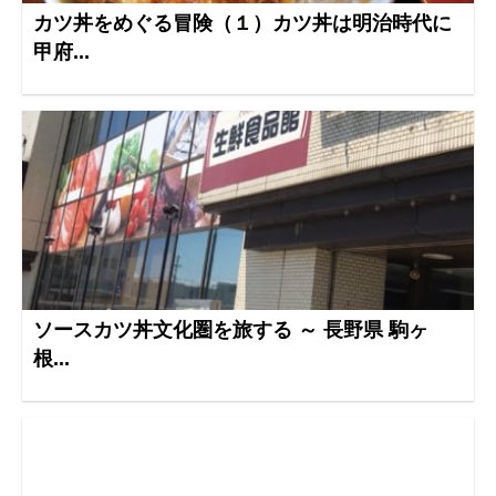
カツ丼をめぐる冒険（１）カツ丼は明治時代に
甲府...
ソースカツ丼文化圏を旅する ～ 長野県 駒ヶ
根...