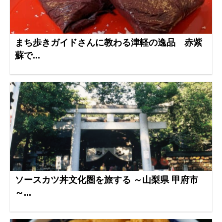
まち歩きガイドさんに教わる津軽の逸品 赤紫
蘇で...
ソースカツ丼文化圏を旅する ～山梨県 甲府市
～...