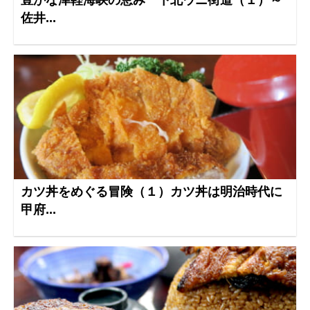
豊かな津軽海峡の恵み 下北ウニ街道（１）～
佐井...
カツ丼をめぐる冒険（１）カツ丼は明治時代に
甲府...