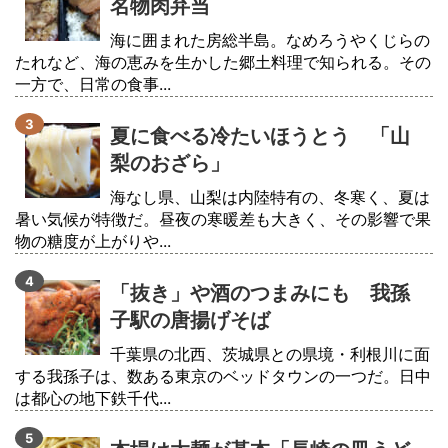
名物肉弁当
海に囲まれた房総半島。なめろうやくじらの
たれなど、海の恵みを生かした郷土料理で知られる。その
一方で、日常の食事...
夏に食べる冷たいほうとう 「山
梨のおざら」
海なし県、山梨は内陸特有の、冬寒く、夏は
暑い気候が特徴だ。昼夜の寒暖差も大きく、その影響で果
物の糖度が上がりや...
「抜き」や酒のつまみにも 我孫
子駅の唐揚げそば
千葉県の北西、茨城県との県境・利根川に面
する我孫子は、数ある東京のベッドタウンの一つだ。日中
は都心の地下鉄千代...