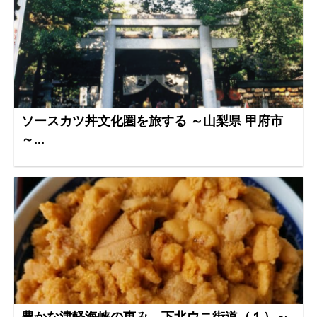
ソースカツ丼文化圏を旅する ～山梨県 甲府市
～...