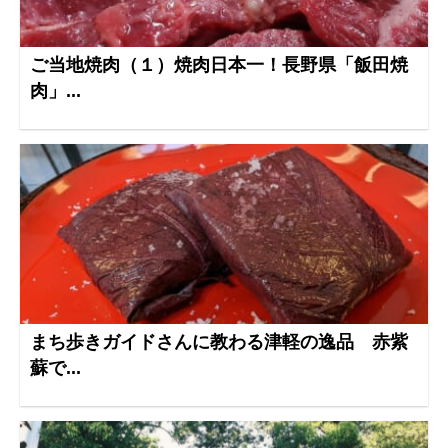
ご当地焼肉（１）焼肉日本一！長野県「飯田焼
肉」...
まち歩きガイドさんに教わる津軽の逸品 赤紫
蘇で...