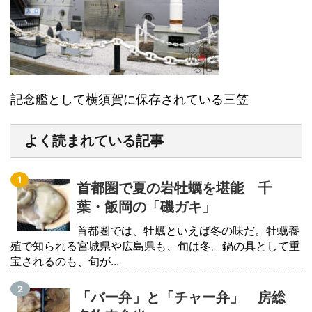
記念艦として横須賀に保存されている三笠
よく読まれている記事
首都圏で夏の岩牡蠣を堪能 千
葉・飯岡の「磯ガキ」
首都圏では、牡蠣といえば冬の味だ。牡蠣養
殖で知られる宮城県や広島県も、旬は冬。鍋の具として重
宝されるのも、旬が...
「バー弁」と「チャー弁」 房総