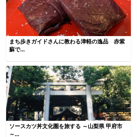
まち歩きガイドさんに教わる津軽の逸品 赤紫
蘇で...
ソースカツ丼文化圏を旅する ～山梨県 甲府市
～...