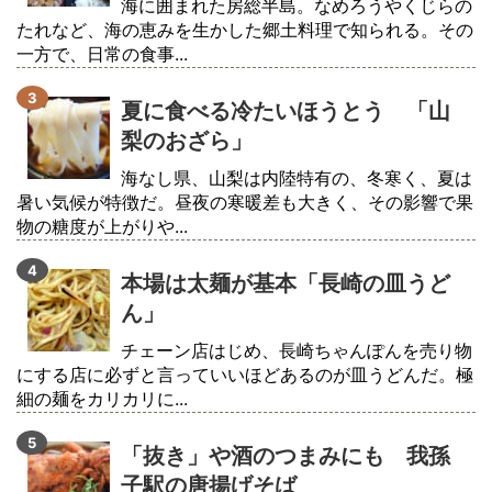
海に囲まれた房総半島。なめろうやくじらの
たれなど、海の恵みを生かした郷土料理で知られる。その
一方で、日常の食事...
夏に食べる冷たいほうとう 「山
梨のおざら」
海なし県、山梨は内陸特有の、冬寒く、夏は
暑い気候が特徴だ。昼夜の寒暖差も大きく、その影響で果
物の糖度が上がりや...
本場は太麺が基本「長崎の皿うど
ん」
チェーン店はじめ、長崎ちゃんぽんを売り物
にする店に必ずと言っていいほどあるのが皿うどんだ。極
細の麺をカリカリに...
「抜き」や酒のつまみにも 我孫
子駅の唐揚げそば