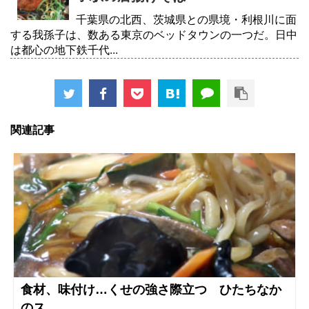
千葉県の北西、茨城県との県境・利根川に面
する我孫子は、数ある東京のベッドタウンの一つだ。日中
は都心の地下鉄千代...
関連記事
食材、味付け…くせの強さ際立つ ひたちなか
のス...