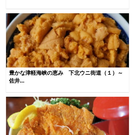
豊かな津軽海峡の恵み 下北ウニ街道（１）～
佐井...