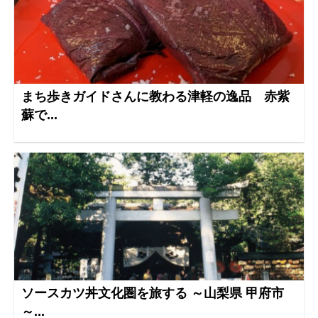
まち歩きガイドさんに教わる津軽の逸品 赤紫
蘇で...
ソースカツ丼文化圏を旅する ～山梨県 甲府市
～...