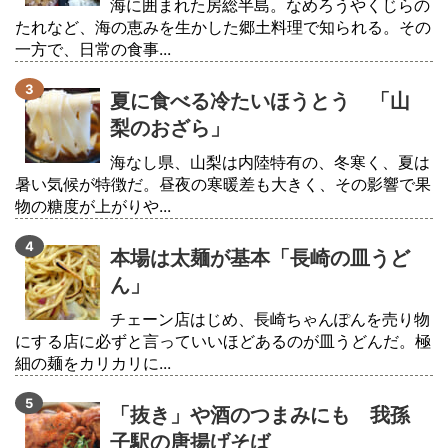
海に囲まれた房総半島。なめろうやくじらの
たれなど、海の恵みを生かした郷土料理で知られる。その
一方で、日常の食事...
夏に食べる冷たいほうとう 「山
梨のおざら」
海なし県、山梨は内陸特有の、冬寒く、夏は
暑い気候が特徴だ。昼夜の寒暖差も大きく、その影響で果
物の糖度が上がりや...
本場は太麺が基本「長崎の皿うど
ん」
チェーン店はじめ、長崎ちゃんぽんを売り物
にする店に必ずと言っていいほどあるのが皿うどんだ。極
細の麺をカリカリに...
「抜き」や酒のつまみにも 我孫
子駅の唐揚げそば