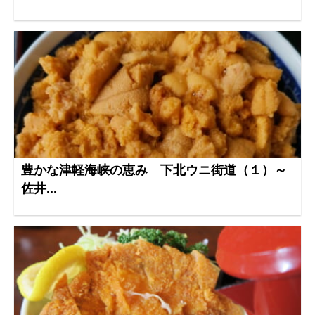
豊かな津軽海峡の恵み 下北ウニ街道（１）～
佐井...