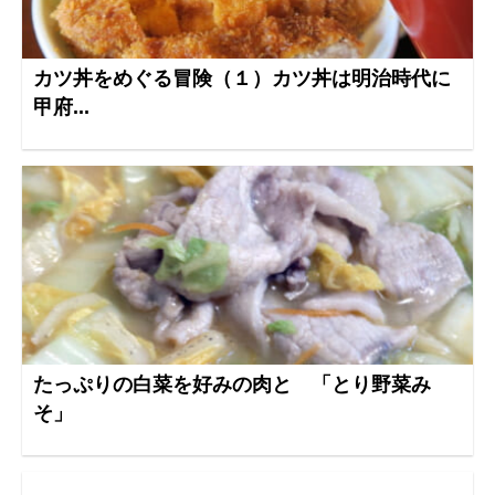
カツ丼をめぐる冒険（１）カツ丼は明治時代に
甲府...
たっぷりの白菜を好みの肉と 「とり野菜み
そ」