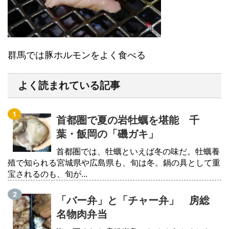
群馬では豚ホルモンをよく食べる
よく読まれている記事
首都圏で夏の岩牡蠣を堪能 千
葉・飯岡の「磯ガキ」
首都圏では、牡蠣といえば冬の味だ。牡蠣養
殖で知られる宮城県や広島県も、旬は冬。鍋の具として重
宝されるのも、旬が...
「バー弁」と「チャー弁」 房総
名物肉弁当