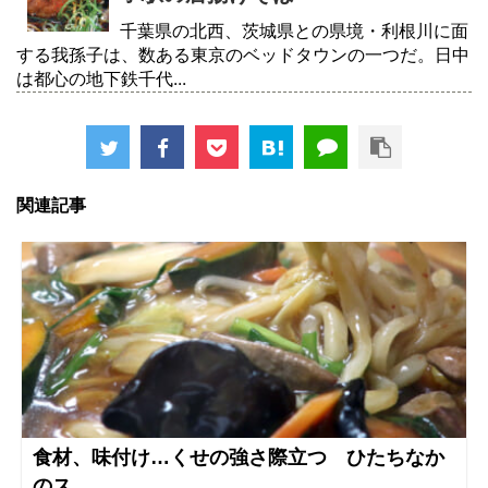
千葉県の北西、茨城県との県境・利根川に面
する我孫子は、数ある東京のベッドタウンの一つだ。日中
は都心の地下鉄千代...
関連記事
食材、味付け…くせの強さ際立つ ひたちなか
のス...