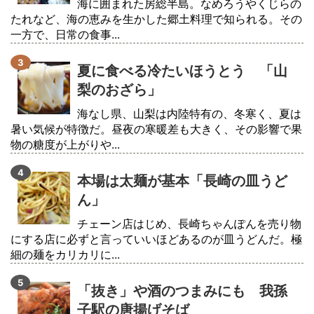
海に囲まれた房総半島。なめろうやくじらの
たれなど、海の恵みを生かした郷土料理で知られる。その
一方で、日常の食事...
夏に食べる冷たいほうとう 「山
梨のおざら」
海なし県、山梨は内陸特有の、冬寒く、夏は
暑い気候が特徴だ。昼夜の寒暖差も大きく、その影響で果
物の糖度が上がりや...
本場は太麺が基本「長崎の皿うど
ん」
チェーン店はじめ、長崎ちゃんぽんを売り物
にする店に必ずと言っていいほどあるのが皿うどんだ。極
細の麺をカリカリに...
「抜き」や酒のつまみにも 我孫
子駅の唐揚げそば