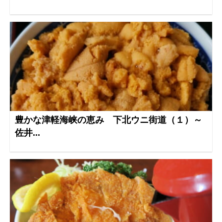
豊かな津軽海峡の恵み 下北ウニ街道（１）～
佐井...