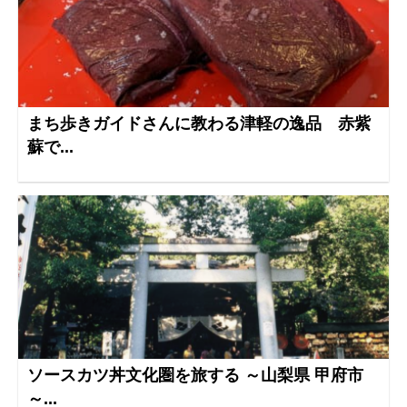
まち歩きガイドさんに教わる津軽の逸品 赤紫
蘇で...
ソースカツ丼文化圏を旅する ～山梨県 甲府市
～...