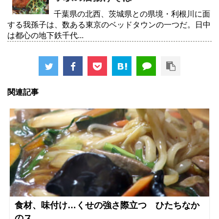
千葉県の北西、茨城県との県境・利根川に面
する我孫子は、数ある東京のベッドタウンの一つだ。日中
は都心の地下鉄千代...
関連記事
食材、味付け…くせの強さ際立つ ひたちなか
のス...