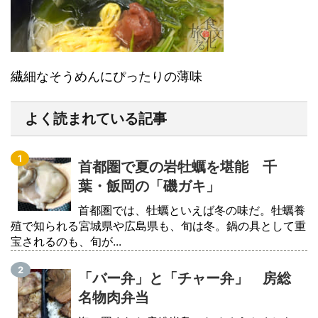
繊細なそうめんにぴったりの薄味
よく読まれている記事
首都圏で夏の岩牡蠣を堪能 千
葉・飯岡の「磯ガキ」
首都圏では、牡蠣といえば冬の味だ。牡蠣養
殖で知られる宮城県や広島県も、旬は冬。鍋の具として重
宝されるのも、旬が...
「バー弁」と「チャー弁」 房総
名物肉弁当