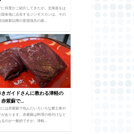
ン
でに何度かご紹介してきたが、北海道をは
全国各地に点在するジンギスカンは、その
明治維新以降の富国強兵の政…
歩きガイドさんに教わる津軽の
赤紫蘇で...
方には赤紫蘇で包んだいろいろな郷土食や
子があります。赤紫蘇は料理の色付けなど
れるのが一般的ですが、津軽…