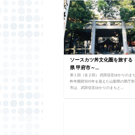
ソースカツ丼文化圏を旅する 
県 甲府市～...
第１回（全２回） 武田信玄ゆかりのま
昨年開府500年を迎えた山梨県の県庁
市は、武田信玄ゆかりのまちと…