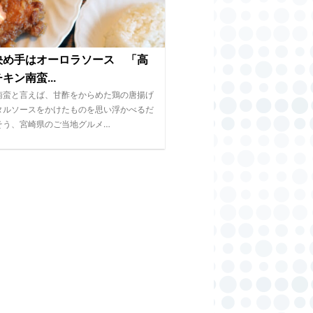
決め手はオーロラソース 「高
キン南蛮...
南蛮と言えば、甘酢をからめた鶏の唐揚げ
タルソースをかけたものを思い浮かべるだ
そう、宮崎県のご当地グルメ…