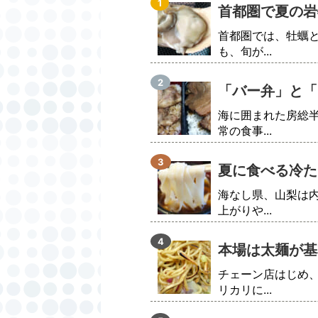
首都圏で夏の岩
首都圏では、牡蠣
も、旬が...
「バー弁」と「
海に囲まれた房総
常の食事...
夏に食べる冷た
海なし県、山梨は
上がりや...
本場は太麺が基
チェーン店はじめ
リカリに...