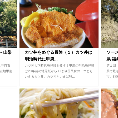
～山梨
カツ丼をめぐる冒険（１）カツ丼は
ソース
明治時代に甲府...
県 福井
ち甲府市
カツ丼大正時代発祥説を覆す？甲府の明治発祥説
第１回
所在地甲府
は20年前の地元紙から いまや国民食の一つとも
県で最
いえるカツ丼。カツ丼といえば卵…
市。戦