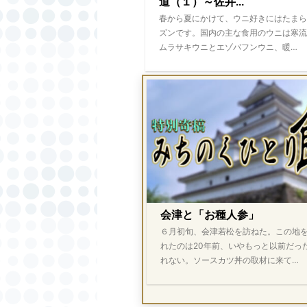
道（１）～佐井...
春から夏にかけて、ウニ好きにはたまら
ズンです。国内の主な食用のウニは寒流
ムラサキウニとエゾバフンウニ、暖…
会津と「お種人参」
６月初旬、会津若松を訪ねた。この地
れたのは20年前、いやもっと以前だっ
れない。ソースカツ丼の取材に来て…