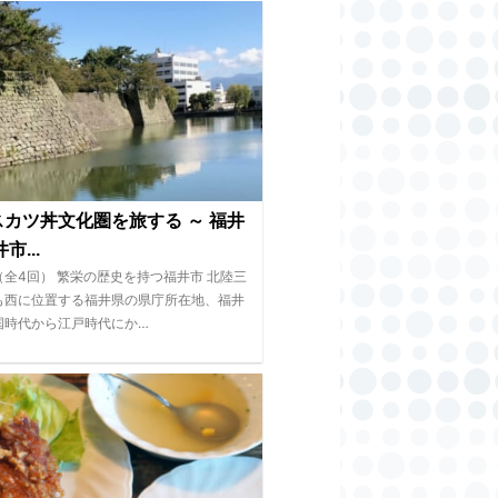
カツ丼文化圏を旅する ～ 福井
市...
（全4回） 繁栄の歴史を持つ福井市 北陸三
も西に位置する福井県の県庁所在地、福井
国時代から江戸時代にか…