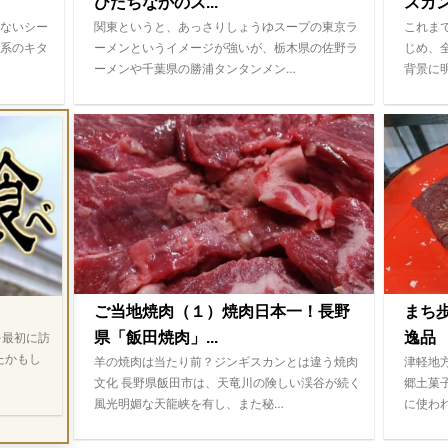
ひたちなかのス...
スカ
ないシー
関東というと、あっさりしょうゆスープの東京ラ
これま
系のキタ
ーメンというイメージが強いが、栃木県の佐野ラ
じめ、
ーメンや千葉県の勝浦タンタンメン…
背景に
ご当地焼肉（１）焼肉日本一！長野
まち
県「飯田焼肉」...
逸品 
を最初に訪
たかもし
羊の焼肉は当たり前？ジンギスカンとは違う焼肉
津軽地
文化 長野県飯田市は、天竜川の険しい渓谷が続く
郷土菓
風光明媚な天龍峡を有し、また秘…
に使わ