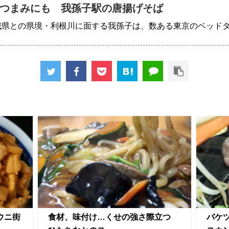
つまみにも 我孫子駅の唐揚げそば
城県との県境・利根川に面する我孫子は、数ある東京のベッド
ウニ街
食材、味付け…くせの強さ際立つ
バケ