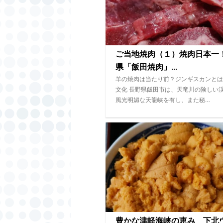
ご当地焼肉（１）焼肉日本一
県「飯田焼肉」...
羊の焼肉は当たり前？ジンギスカンとは
文化 長野県飯田市は、天竜川の険しい
風光明媚な天龍峡を有し、また秘…
豊かな津軽海峡の恵み 下北