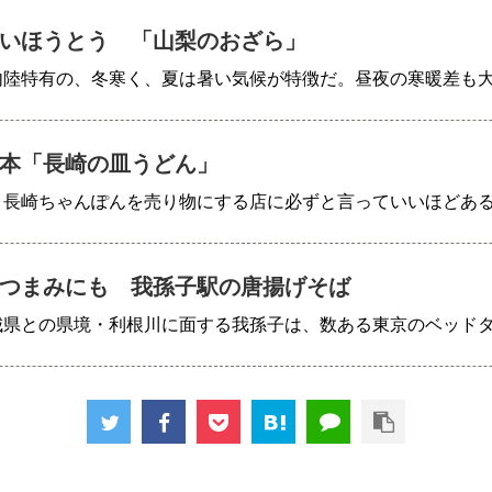
いほうとう 「山梨のおざら」
内陸特有の、冬寒く、夏は暑い気候が特徴だ。昼夜の寒暖差も
本「長崎の皿うどん」
、長崎ちゃんぽんを売り物にする店に必ずと言っていいほどあ
つまみにも 我孫子駅の唐揚げそば
城県との県境・利根川に面する我孫子は、数ある東京のベッド