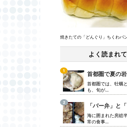
焼きたての「どんぐり」ちくわパ
よく読まれ
首都圏で夏の岩
首都圏では、牡蠣
も、旬が...
「バー弁」と「
海に囲まれた房総
常の食事...