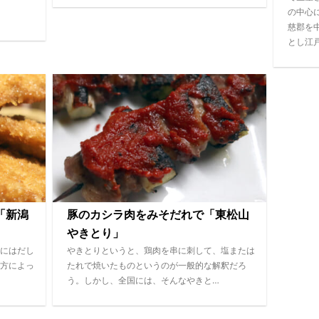
の中心
慈郡を
とし江
「新潟
豚のカシラ肉をみそだれで「東松山
やきとり」
にはだし
やきとりというと、鶏肉を串に刺して、塩または
方によっ
たれで焼いたものというのが一般的な解釈だろ
う。しかし、全国には、そんなやきと…