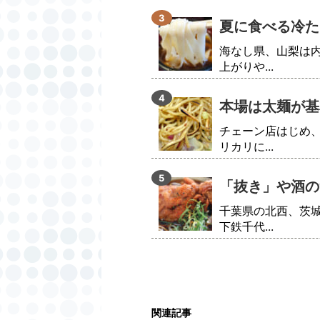
夏に食べる冷た
海なし県、山梨は
上がりや...
本場は太麺が基
チェーン店はじめ
リカリに...
「抜き」や酒の
千葉県の北西、茨
下鉄千代...
関連記事