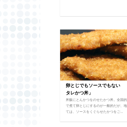
卵とじでもソースでもない 
タレかつ丼」
丼飯にとんかつをのせたかつ丼。全国的
で煮て卵とじにするのが一般的だが、地
ては、ソースをくぐらせたかつをご…