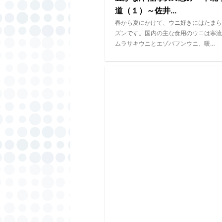
道（１）～佐井...
春から夏にかけて、ウニ好きにはたまら
ズンです。国内の主な食用のウニは寒流
ムラサキウニとエゾバフンウニ、暖…