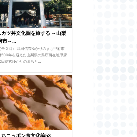
スカツ丼文化圏を旅する ～山梨
市～...
（全２回） 武田信玄ゆかりのまち甲府市
府500年を迎えた山梨県の県庁所在地甲府
武田信玄ゆかりのまちと…
くちニッポン食文化論53