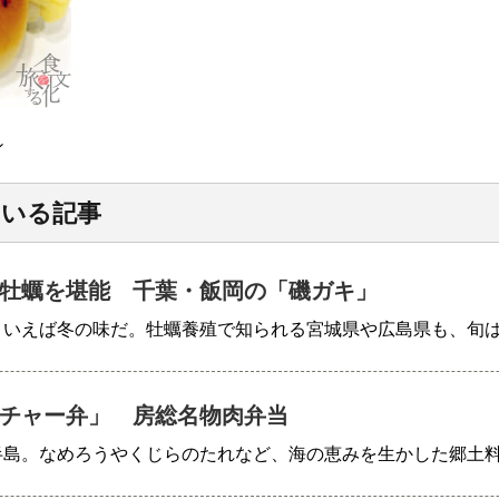
ン
ている記事
牡蠣を堪能 千葉・飯岡の「磯ガキ」
といえば冬の味だ。牡蠣養殖で知られる宮城県や広島県も、旬
チャー弁」 房総名物肉弁当
半島。なめろうやくじらのたれなど、海の恵みを生かした郷土