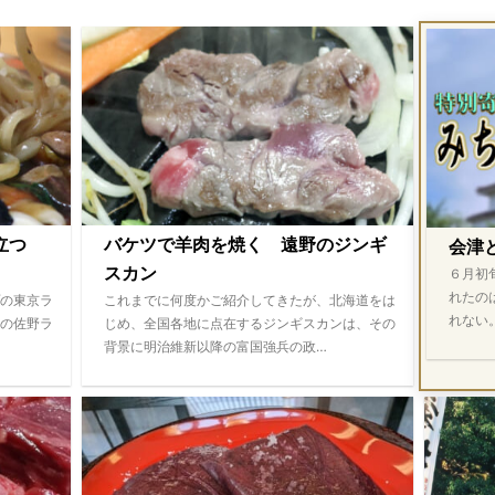
際立つ
バケツで羊肉を焼く 遠野のジンギ
会津
スカン
６月初
れたの
の東京ラ
これまでに何度かご紹介してきたが、北海道をは
れない
の佐野ラ
じめ、全国各地に点在するジンギスカンは、その
背景に明治維新以降の富国強兵の政…