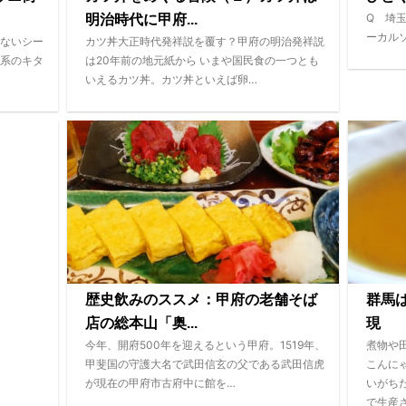
Q 埼
明治時代に甲府...
ーカル
ないシー
カツ丼大正時代発祥説を覆す？甲府の明治発祥説
系のキタ
は20年前の地元紙から いまや国民食の一つとも
いえるカツ丼。カツ丼といえば卵…
歴史飲みのススメ：甲府の老舗そば
群馬
店の総本山「奥...
現
今年、開府500年を迎えるという甲府。1519年、
煮物や
甲斐国の守護大名で武田信玄の父である武田信虎
こんに
が現在の甲府市古府中に館を…
いがち
で生産