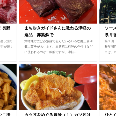
！長野
まち歩きガイドさんに教わる津軽の
ソー
逸品 赤紫蘇で...
県 甲府
違う焼肉
津軽地方には赤紫蘇で包んだいろいろな郷土食や
第１回
渓谷が続く
郷土菓子があります。赤紫蘇は料理の色付けなど
昨年開
に使われるのが一般的ですが、津軽…
市は、
ウニ街
カツ丼をめぐる冒険（１）カツ丼は
ひと