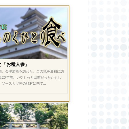
と「お種人参」
旬、会津若松を訪ねた。この地を最初に訪
は20年前、いやもっと以前だったかもし
。ソースカツ丼の取材に来て…