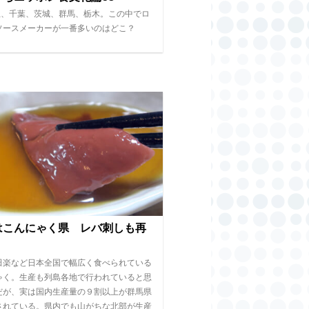
玉、千葉、茨城、群馬、栃木。この中でロ
ソースメーカーが一番多いのはどこ？
はこんにゃく県 レバ刺しも再
田楽など日本全国で幅広く食べられている
ゃく。生産も列島各地で行われていると思
だが、実は国内生産量の９割以上が群馬県
されている。県内でも山がちな北部が生産