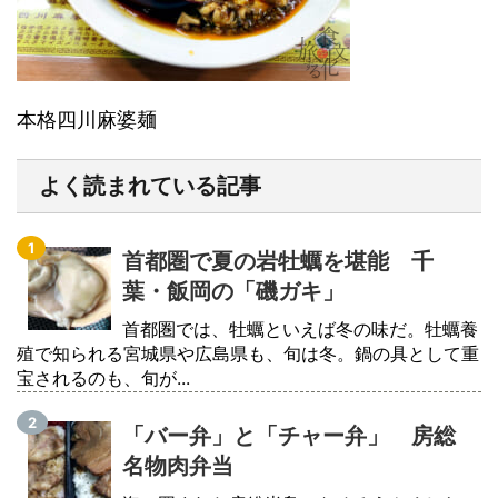
本格四川麻婆麺
よく読まれている記事
首都圏で夏の岩牡蠣を堪能 千
葉・飯岡の「磯ガキ」
首都圏では、牡蠣といえば冬の味だ。牡蠣養
殖で知られる宮城県や広島県も、旬は冬。鍋の具として重
宝されるのも、旬が...
「バー弁」と「チャー弁」 房総
名物肉弁当