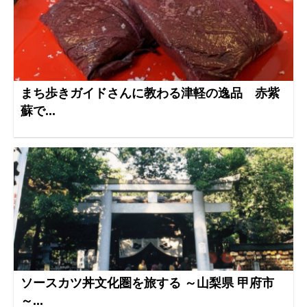
まち歩きガイドさんに教わる津軽の逸品 赤紫
蘇で...
ソースカツ丼文化圏を旅する ～山梨県 甲府市
～...