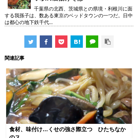
千葉県の北西、茨城県との県境・利根川に面
する我孫子は、数ある東京のベッドタウンの一つだ。日中
は都心の地下鉄千代...
関連記事
食材、味付け…くせの強さ際立つ ひたちなか
のス...