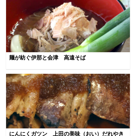
麺が紡ぐ伊那と会津 高遠そば
にんにくガツン 上田の美味（おい）だれやき