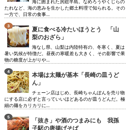
海に囲まれた房総半島。なめろうやくじらの
たれなど、海の恵みを生かした郷土料理で知られる。その
一方で、日常の食事...
夏に食べる冷たいほうとう 「山
梨のおざら」
海なし県、山梨は内陸特有の、冬寒く、夏は
暑い気候が特徴だ。昼夜の寒暖差も大きく、その影響で果
物の糖度が上がりや...
本場は太麺が基本「長崎の皿うど
ん」
チェーン店はじめ、長崎ちゃんぽんを売り物
にする店に必ずと言っていいほどあるのが皿うどんだ。極
細の麺をカリカリに...
「抜き」や酒のつまみにも 我孫
子駅の唐揚げそば