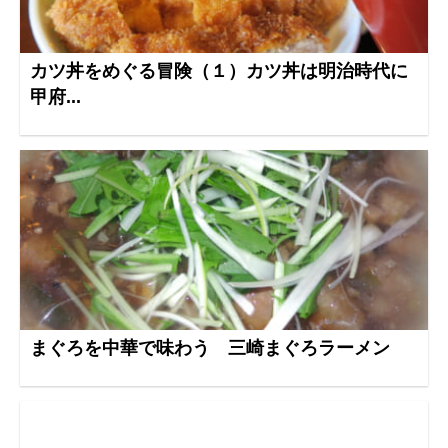
カツ丼をめぐる冒険（１）カツ丼は明治時代に
甲府...
まぐろを中華で味わう 三崎まぐろラーメン