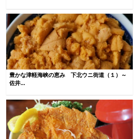
豊かな津軽海峡の恵み 下北ウニ街道（１）～
佐井...