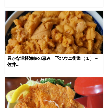
豊かな津軽海峡の恵み 下北ウニ街道（１）～
佐井...