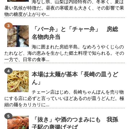
海なし県、山梨は内陸特有の、冬寒く、夏は
暑い気候が特徴だ。昼夜の寒暖差も大きく、その影響で果
物の糖度が上がりや...
「バー弁」と「チャー弁」 房総
名物肉弁当
海に囲まれた房総半島。なめろうやくじらの
たれなど、海の恵みを生かした郷土料理で知られる。その
一方で、日常の食事...
本場は太麺が基本「長崎の皿うど
ん」
チェーン店はじめ、長崎ちゃんぽんを売り物
にする店に必ずと言っていいほどあるのが皿うどんだ。極
細の麺をカリカリに...
「抜き」や酒のつまみにも 我孫
子駅の唐揚げそば