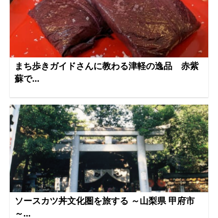
まち歩きガイドさんに教わる津軽の逸品 赤紫
蘇で...
ソースカツ丼文化圏を旅する ～山梨県 甲府市
～...