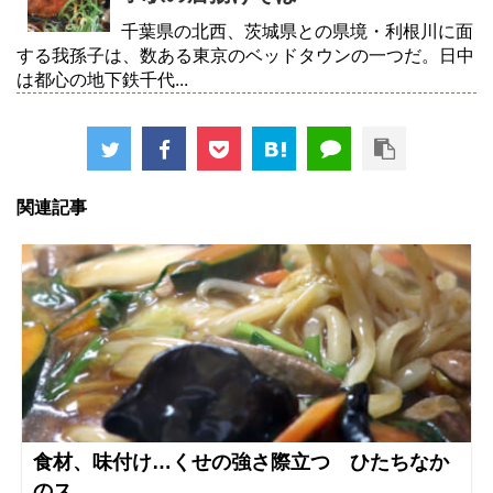
千葉県の北西、茨城県との県境・利根川に面
する我孫子は、数ある東京のベッドタウンの一つだ。日中
は都心の地下鉄千代...
関連記事
食材、味付け…くせの強さ際立つ ひたちなか
のス...