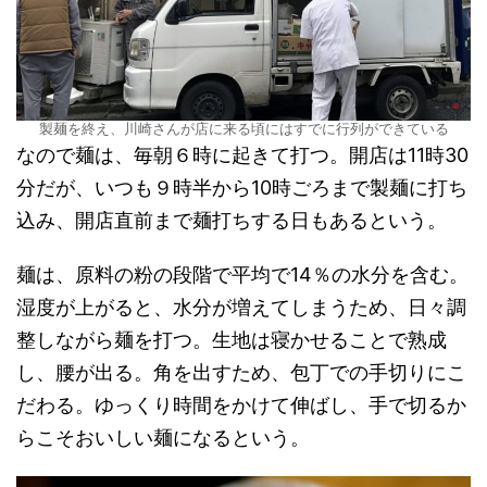
製麺を終え、川崎さんが店に来る頃にはすでに行列ができている
なので麺は、毎朝６時に起きて打つ。開店は11時30
分だが、いつも９時半から10時ごろまで製麺に打ち
込み、開店直前まで麺打ちする日もあるという。
麺は、原料の粉の段階で平均で14％の水分を含む。
湿度が上がると、水分が増えてしまうため、日々調
整しながら麺を打つ。生地は寝かせることで熟成
し、腰が出る。角を出すため、包丁での手切りにこ
だわる。ゆっくり時間をかけて伸ばし、手で切るか
らこそおいしい麺になるという。