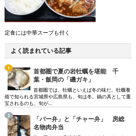
定食には中華スープも付く
よく読まれている記事
首都圏で夏の岩牡蠣を堪能 千
葉・飯岡の「磯ガキ」
首都圏では、牡蠣といえば冬の味だ。牡蠣養
殖で知られる宮城県や広島県も、旬は冬。鍋の具として重
宝されるのも、旬が...
「バー弁」と「チャー弁」 房総
名物肉弁当