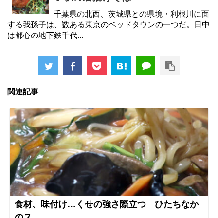
千葉県の北西、茨城県との県境・利根川に面
する我孫子は、数ある東京のベッドタウンの一つだ。日中
は都心の地下鉄千代...
関連記事
食材、味付け…くせの強さ際立つ ひたちなか
のス...