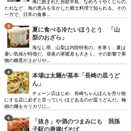
海に囲まれた房総半島。なめろうやくじらの
たれなど、海の恵みを生かした郷土料理で知られる。その
一方で、日常の食事...
夏に食べる冷たいほうとう 「山
梨のおざら」
海なし県、山梨は内陸特有の、冬寒く、夏は
暑い気候が特徴だ。昼夜の寒暖差も大きく、その影響で果
物の糖度が上がりや...
本場は太麺が基本「長崎の皿うど
ん」
チェーン店はじめ、長崎ちゃんぽんを売り物
にする店に必ずと言っていいほどあるのが皿うどんだ。極
細の麺をカリカリに...
「抜き」や酒のつまみにも 我孫
子駅の唐揚げそば