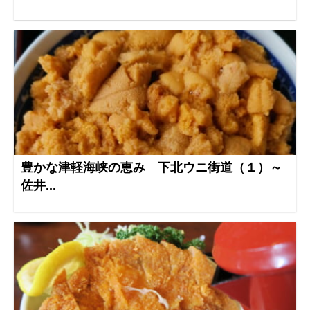
豊かな津軽海峡の恵み 下北ウニ街道（１）～
佐井...