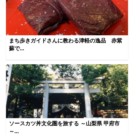
まち歩きガイドさんに教わる津軽の逸品 赤紫
蘇で...
ソースカツ丼文化圏を旅する ～山梨県 甲府市
～...