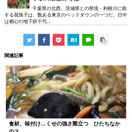
千葉県の北西、茨城県との県境・利根川に面
する我孫子は、数ある東京のベッドタウンの一つだ。日中
は都心の地下鉄千代...
関連記事
食材、味付け…くせの強さ際立つ ひたちなか
のス...