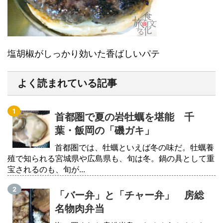
塩胡椒がしっかり効いた香ばしいパテ
よく読まれている記事
首都圏で夏の岩牡蠣を堪能 千
葉・飯岡の「磯ガキ」
首都圏では、牡蠣といえば冬の味だ。牡蠣養
殖で知られる宮城県や広島県も、旬は冬。鍋の具として重
宝されるのも、旬が...
「バー弁」と「チャー弁」 房総
名物肉弁当