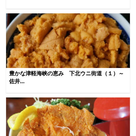
豊かな津軽海峡の恵み 下北ウニ街道（１）～
佐井...