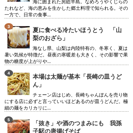
海に囲まれた房総半島。なめろうやくじらの
たれなど、海の恵みを生かした郷土料理で知られる。その
一方で、日常の食事...
夏に食べる冷たいほうとう 「山
梨のおざら」
海なし県、山梨は内陸特有の、冬寒く、夏は
暑い気候が特徴だ。昼夜の寒暖差も大きく、その影響で果
物の糖度が上がりや...
本場は太麺が基本「長崎の皿うど
ん」
チェーン店はじめ、長崎ちゃんぽんを売り物
にする店に必ずと言っていいほどあるのが皿うどんだ。極
細の麺をカリカリに...
「抜き」や酒のつまみにも 我孫
子駅の唐揚げそば