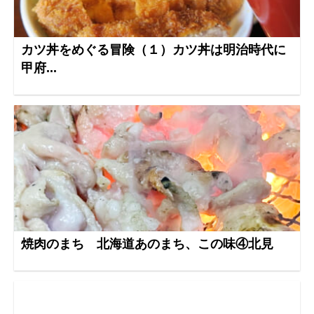
カツ丼をめぐる冒険（１）カツ丼は明治時代に
甲府...
焼肉のまち 北海道あのまち、この味④北見