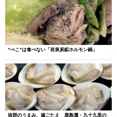
”べこ”は食べない「岩泉炭鉱ホルモン鍋」
抜群のうまみ、歯ごたえ 鹿島灘・九十九里の