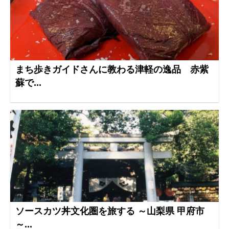
まち歩きガイドさんに教わる津軽の逸品 赤紫
蘇で...
ソースカツ丼文化圏を旅する ～山梨県 甲府市
～...