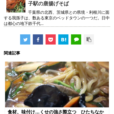
子駅の唐揚げそば
千葉県の北西、茨城県との県境・利根川に面
する我孫子は、数ある東京のベッドタウンの一つだ。日中
は都心の地下鉄千代...
関連記事
食材、味付け…くせの強さ際立つ ひたちなか