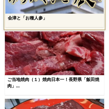
会津と「お種人参」
ご当地焼肉（１）焼肉日本一！長野県「飯田焼
肉」...