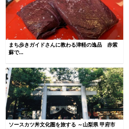
まち歩きガイドさんに教わる津軽の逸品 赤紫
蘇で...
ソースカツ丼文化圏を旅する ～山梨県 甲府市