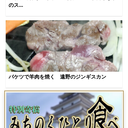
のス...
バケツで羊肉を焼く 遠野のジンギスカン