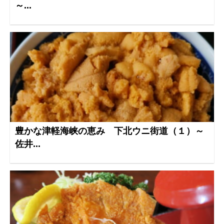
～...
豊かな津軽海峡の恵み 下北ウニ街道（１）～
佐井...