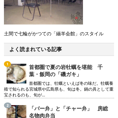
土間で七輪がかつての「緬羊会館」のスタイル
よく読まれている記事
首都圏で夏の岩牡蠣を堪能 千
葉・飯岡の「磯ガキ」
首都圏では、牡蠣といえば冬の味だ。牡蠣養
殖で知られる宮城県や広島県も、旬は冬。鍋の具として重
宝されるのも、旬が...
「バー弁」と「チャー弁」 房総
名物肉弁当