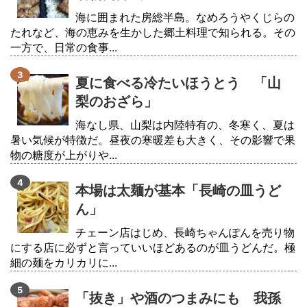
海に囲まれた房総半島。なめろうやくじらの
たれなど、海の恵みを生かした郷土料理で知られる。その
一方で、日常の食事...
夏に食べる冷たいほうとう 「山
梨のおざら」
海なし県、山梨は内陸特有の、冬寒く、夏は
暑い気候が特徴だ。昼夜の寒暖差も大きく、その影響で果
物の糖度が上がりや...
本場は太麺が基本「長崎の皿うど
ん」
チェーン店はじめ、長崎ちゃんぽんを売り物
にする店に必ずと言っていいほどあるのが皿うどんだ。極
細の麺をカリカリに...
「抜き」や酒のつまみにも 我孫