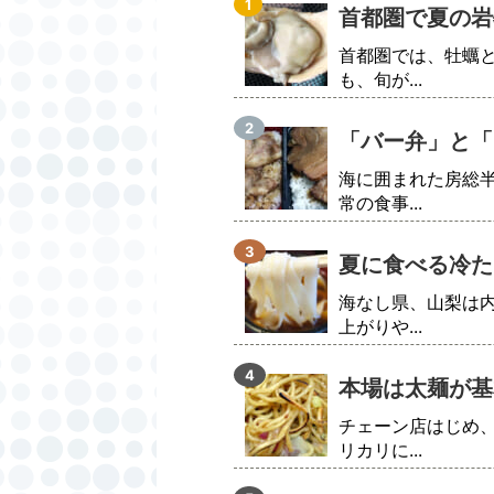
首都圏で夏の岩
首都圏では、牡蠣
も、旬が...
「バー弁」と「
海に囲まれた房総
常の食事...
夏に食べる冷た
海なし県、山梨は
上がりや...
本場は太麺が基
チェーン店はじめ
リカリに...