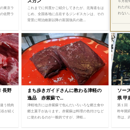
スカン
６月初
れたの
の東京ラ
これまでに何度かご紹介してきたが、北海道をは
れない
の佐野ラ
じめ、全国各地に点在するジンギスカンは、その
背景に明治維新以降の富国強兵の政…
！長野
まち歩きガイドさんに教わる津軽の
ソー
逸品 赤紫蘇で...
県 甲府
違う焼肉
津軽地方には赤紫蘇で包んだいろいろな郷土食や
第１回
渓谷が続く
郷土菓子があります。赤紫蘇は料理の色付けなど
昨年開
に使われるのが一般的ですが、津軽…
市は、