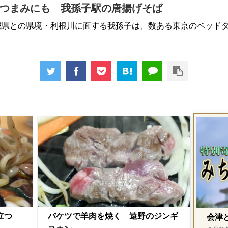
つまみにも 我孫子駅の唐揚げそば
城県との県境・利根川に面する我孫子は、数ある東京のベッド
際立つ
バケツで羊肉を焼く 遠野のジンギ
会津