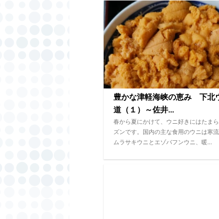
豊かな津軽海峡の恵み 下北
道（１）～佐井...
春から夏にかけて、ウニ好きにはたまら
ズンです。国内の主な食用のウニは寒流
ムラサキウニとエゾバフンウニ、暖…