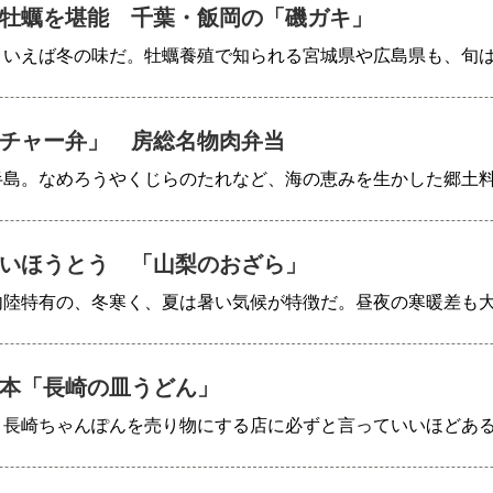
牡蠣を堪能 千葉・飯岡の「磯ガキ」
といえば冬の味だ。牡蠣養殖で知られる宮城県や広島県も、旬
チャー弁」 房総名物肉弁当
半島。なめろうやくじらのたれなど、海の恵みを生かした郷土
いほうとう 「山梨のおざら」
内陸特有の、冬寒く、夏は暑い気候が特徴だ。昼夜の寒暖差も
本「長崎の皿うどん」
、長崎ちゃんぽんを売り物にする店に必ずと言っていいほどあ