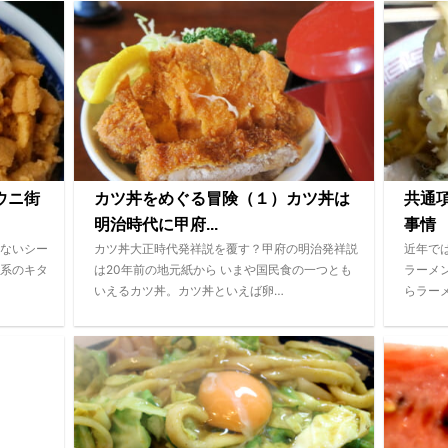
ウニ街
カツ丼をめぐる冒険（１）カツ丼は
共通
明治時代に甲府...
事情
ないシー
カツ丼大正時代発祥説を覆す？甲府の明治発祥説
近年で
系のキタ
は20年前の地元紙から いまや国民食の一つとも
ラーメ
いえるカツ丼。カツ丼といえば卵…
らラー