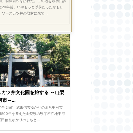
旬、会津若松を訪ねた。この地を最初に訪
は20年前、いやもっと以前だったかもし
。ソースカツ丼の取材に来て…
スカツ丼文化圏を旅する ～山梨
市～...
（全２回） 武田信玄ゆかりのまち甲府市
府500年を迎えた山梨県の県庁所在地甲府
武田信玄ゆかりのまちと…