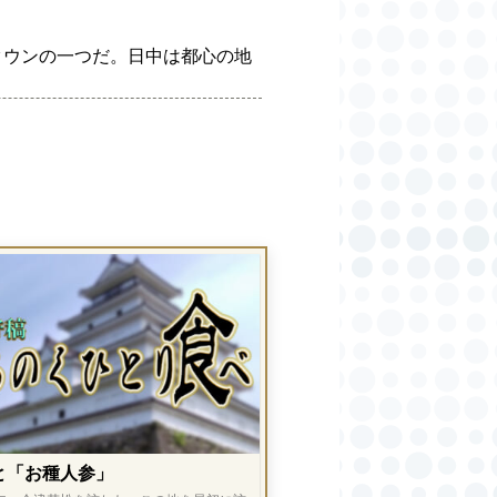
タウンの一つだ。日中は都心の地
と「お種人参」