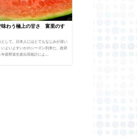
で味わう極上の甘さ 富里のす
味として、日本人にはとてもなじみが深い
。いよいよすいかのシーズン到来だ。政府
５年産野菜生産出荷統計によ…