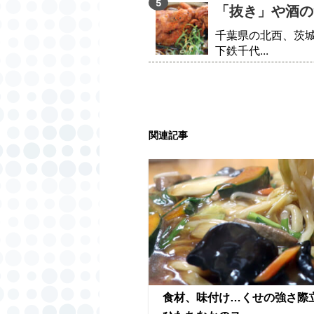
「抜き」や酒の
千葉県の北西、茨
下鉄千代...
関連記事
食材、味付け…くせの強さ