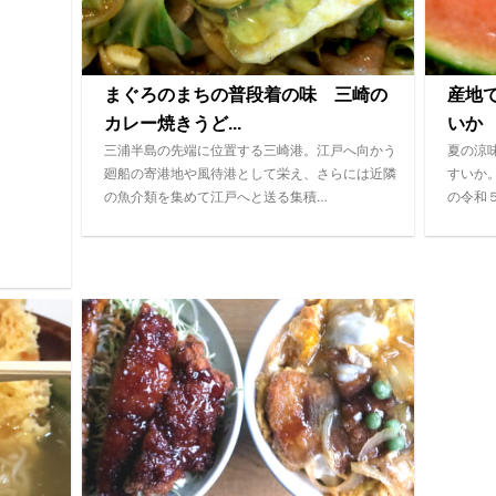
まぐろのまちの普段着の味 三崎の
産地
カレー焼きうど...
いか
三浦半島の先端に位置する三崎港。江戸へ向かう
夏の涼
廻船の寄港地や風待港として栄え、さらには近隣
すいか
の魚介類を集めて江戸へと送る集積…
の令和