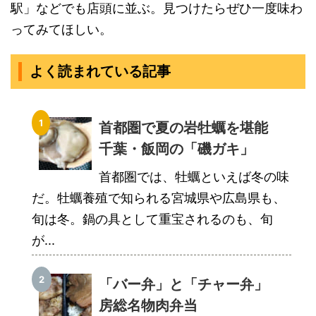
駅」などでも店頭に並ぶ。見つけたらぜひ一度味わ
ってみてほしい。
よく読まれている記事
首都圏で夏の岩牡蠣を堪能
千葉・飯岡の「磯ガキ」
首都圏では、牡蠣といえば冬の味
だ。牡蠣養殖で知られる宮城県や広島県も、
旬は冬。鍋の具として重宝されるのも、旬
が...
「バー弁」と「チャー弁」
房総名物肉弁当