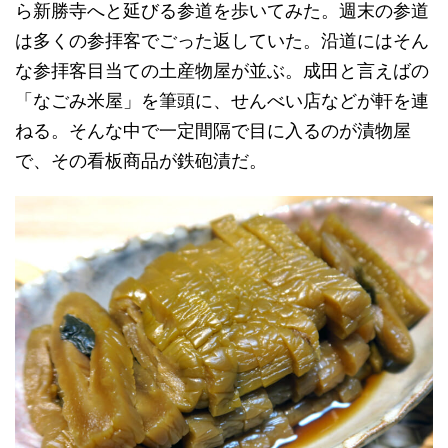
ら新勝寺へと延びる参道を歩いてみた。週末の参道
は多くの参拝客でごった返していた。沿道にはそん
な参拝客目当ての土産物屋が並ぶ。成田と言えばの
「なごみ米屋」を筆頭に、せんべい店などが軒を連
ねる。そんな中で一定間隔で目に入るのが漬物屋
で、その看板商品が鉄砲漬だ。