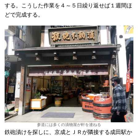
する。こうした作業を４～５日繰り返せば１週間ほ
どで完成する。
参道には多くの漬物屋が軒を連ねる
鉄砲漬けを探しに、京成とＪＲが隣接する成田駅か