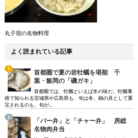
丸子宿の名物料理
よく読まれている記事
首都圏で夏の岩牡蠣を堪能 千
葉・飯岡の「磯ガキ」
首都圏では、牡蠣といえば冬の味だ。牡蠣養
殖で知られる宮城県や広島県も、旬は冬。鍋の具として重
宝されるのも、旬が...
「バー弁」と「チャー弁」 房総
名物肉弁当