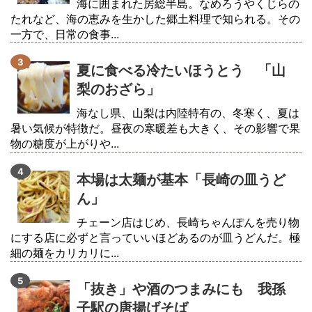
海に囲まれた房総半島。なめろうやくじらの
たれなど、海の恵みを生かした郷土料理で知られる。その
一方で、日常の食事...
夏に食べる冷たいほうとう 「山
梨のおざら」
海なし県、山梨は内陸特有の、冬寒く、夏は
暑い気候が特徴だ。昼夜の寒暖差も大きく、その影響で果
物の糖度が上がりや...
本場は太麺が基本「長崎の皿うど
ん」
チェーン店はじめ、長崎ちゃんぽんを売り物
にする店に必ずと言っていいほどあるのが皿うどんだ。極
細の麺をカリカリに...
「抜き」や酒のつまみにも 我孫
子駅の唐揚げそば