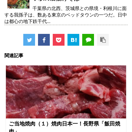
千葉県の北西、茨城県との県境・利根川に面
する我孫子は、数ある東京のベッドタウンの一つだ。日中
は都心の地下鉄千代...
関連記事
ご当地焼肉（１）焼肉日本一！長野県「飯田焼
肉」...