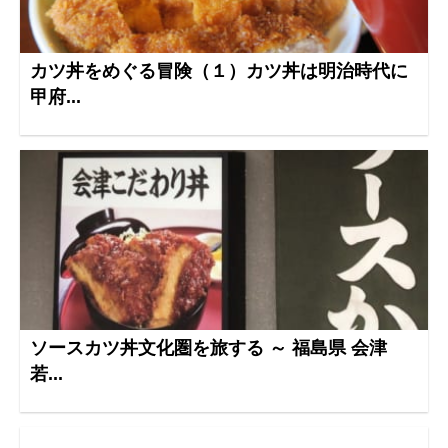
カツ丼をめぐる冒険（１）カツ丼は明治時代に
甲府...
ソースカツ丼文化圏を旅する ～ 福島県 会津
若...