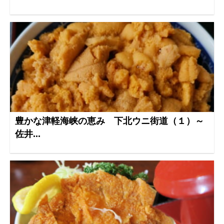
豊かな津軽海峡の恵み 下北ウニ街道（１）～
佐井...