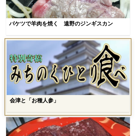
バケツで羊肉を焼く 遠野のジンギスカン
会津と「お種人参」