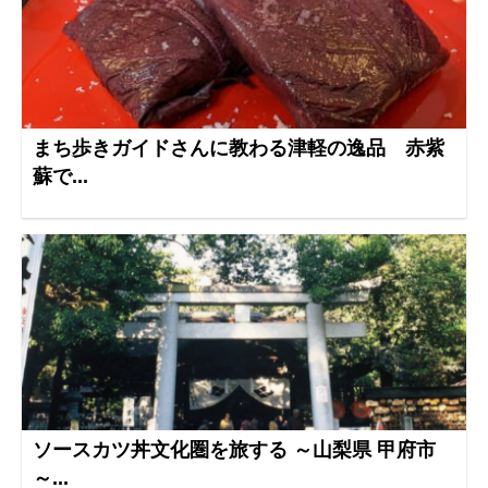
まち歩きガイドさんに教わる津軽の逸品 赤紫
蘇で...
ソースカツ丼文化圏を旅する ～山梨県 甲府市
～...