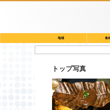
地域
食
トップ写真