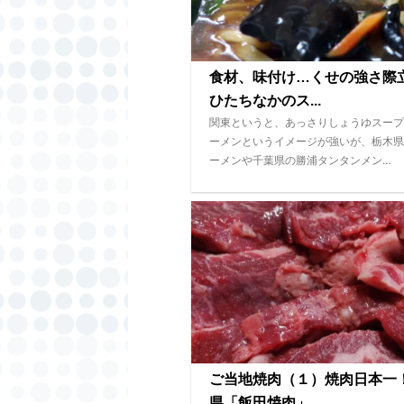
食材、味付け…くせの強さ
ひたちなかのス...
関東というと、あっさりしょうゆスープ
ーメンというイメージが強いが、栃木県
ーメンや千葉県の勝浦タンタンメン…
ご当地焼肉（１）焼肉日本一
県「飯田焼肉」...