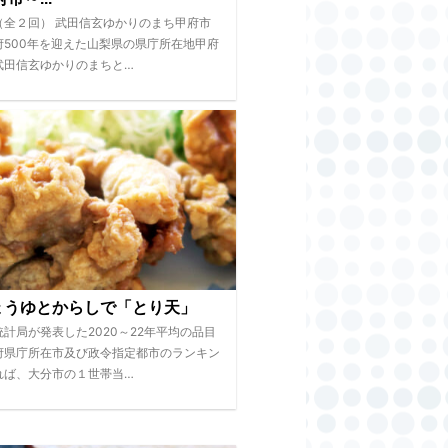
（全２回） 武田信玄ゆかりのまち甲府市
府500年を迎えた山梨県の県庁所在地甲府
武田信玄ゆかりのまちと…
ょうゆとからしで「とり天」
計局が発表した2020～22年平均の品目
府県庁所在市及び政令指定都市のランキン
れば、大分市の１世帯当…