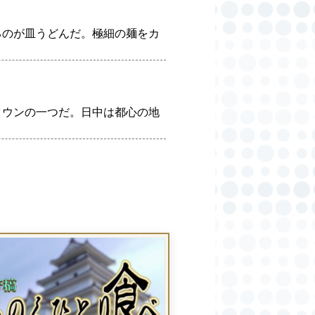
るのが皿うどんだ。極細の麺をカ
タウンの一つだ。日中は都心の地