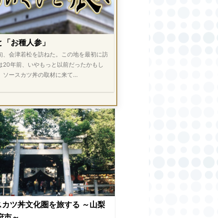
と「お種人参」
旬、会津若松を訪ねた。この地を最初に訪
は20年前、いやもっと以前だったかもし
。ソースカツ丼の取材に来て…
スカツ丼文化圏を旅する ～山梨
市～...