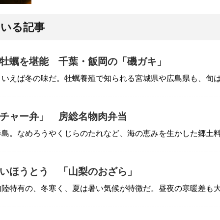
ている記事
牡蠣を堪能 千葉・飯岡の「磯ガキ」
といえば冬の味だ。牡蠣養殖で知られる宮城県や広島県も、旬
チャー弁」 房総名物肉弁当
半島。なめろうやくじらのたれなど、海の恵みを生かした郷土
いほうとう 「山梨のおざら」
内陸特有の、冬寒く、夏は暑い気候が特徴だ。昼夜の寒暖差も