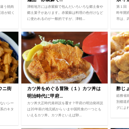
違う焼肉
津軽地方には赤紫蘇で包んだいろいろな郷土食や
第１回
渓谷が続く
郷土菓子があります。赤紫蘇は料理の色付けなど
昨年開
に使われるのが一般的ですが、津軽…
市は、
ウニ街
カツ丼をめぐる冒険（１）カツ丼は
酢じ
総務省統
明治時代に甲府...
別都道
ないシー
カツ丼大正時代発祥説を覆す？甲府の明治発祥説
グによ
系のキタ
は20年前の地元紙から いまや国民食の一つとも
いえるカツ丼。カツ丼といえば卵…