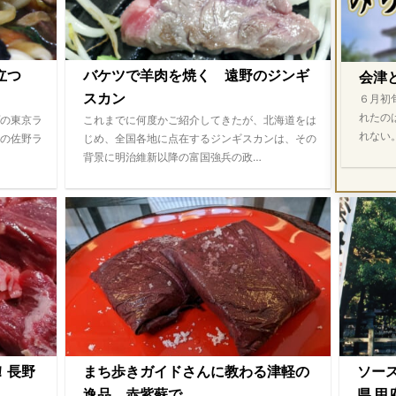
際立つ
バケツで羊肉を焼く 遠野のジンギ
会津
スカン
６月初
れたの
の東京ラ
これまでに何度かご紹介してきたが、北海道をは
れない
の佐野ラ
じめ、全国各地に点在するジンギスカンは、その
背景に明治維新以降の富国強兵の政…
！長野
まち歩きガイドさんに教わる津軽の
ソー
逸品 赤紫蘇で...
県 甲府