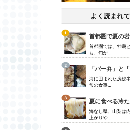
よく読まれ
首都圏で夏の岩
首都圏では、牡蠣
も、旬が...
「バー弁」と「
海に囲まれた房総
常の食事...
夏に食べる冷た
海なし県、山梨は
上がりや...