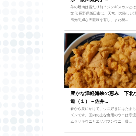
羊の焼肉は当たり前？ジンギスカンとは
文化 長野県飯田市は、天竜川の険しい
風光明媚な天龍峡を有し、また秘…
豊かな津軽海峡の恵み 下北
道（１）～佐井...
春から夏にかけて、ウニ好きにはたまら
ズンです。国内の主な食用のウニは寒流
ムラサキウニとエゾバフンウニ、暖…