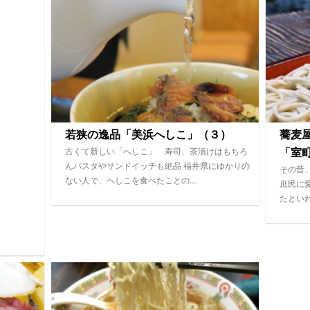
若狭の逸品「美浜へしこ」（３）
蕎麦
古くて新しい「へしこ」 寿司、茶漬けはもちろ
「室
んパスタやサンドイッチも絶品 福井県にゆかりの
その昔
ない人で、へしこを食べたことの…
庶民に
たとい