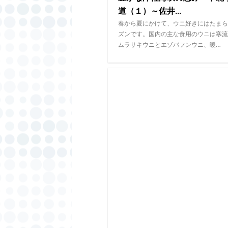
道（１）～佐井...
春から夏にかけて、ウニ好きにはたまら
ズンです。国内の主な食用のウニは寒流
ムラサキウニとエゾバフンウニ、暖…