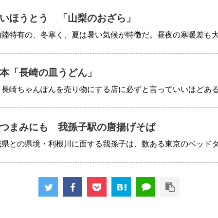
いほうとう 「山梨のおざら」
内陸特有の、冬寒く、夏は暑い気候が特徴だ。昼夜の寒暖差も
本「長崎の皿うどん」
、長崎ちゃんぽんを売り物にする店に必ずと言っていいほどあ
つまみにも 我孫子駅の唐揚げそば
城県との県境・利根川に面する我孫子は、数ある東京のベッド