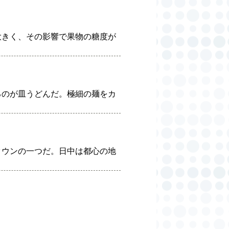
大きく、その影響で果物の糖度が
るのが皿うどんだ。極細の麺をカ
タウンの一つだ。日中は都心の地