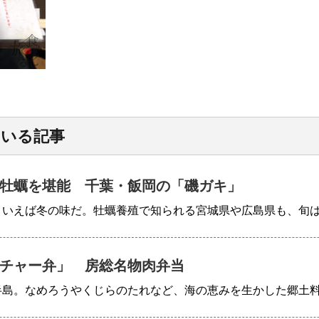
ている記事
牡蠣を堪能 千葉・飯岡の「磯ガキ」
といえば冬の味だ。牡蠣養殖で知られる宮城県や広島県も、旬
チャー弁」 房総名物肉弁当
半島。なめろうやくじらのたれなど、海の恵みを生かした郷土