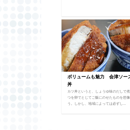
ボリュームも魅力 会津ソー
丼
カツ丼というと、しょうゆ味のだしで煮
つを卵でとじてご飯にのせたものを想像
う。しかし、地域によっては必ずし…