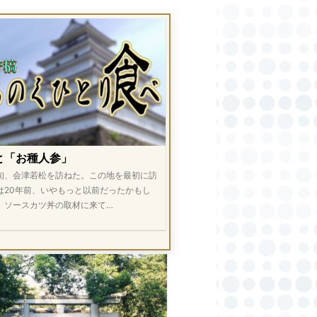
と「お種人参」
旬、会津若松を訪ねた。この地を最初に訪
は20年前、いやもっと以前だったかもし
。ソースカツ丼の取材に来て…