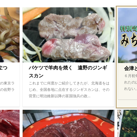
際立つ
バケツで羊肉を焼く 遠野のジンギ
会津
スカン
６月初
れたの
の東京ラ
これまでに何度かご紹介してきたが、北海道をは
れない
の佐野ラ
じめ、全国各地に点在するジンギスカンは、その
背景に明治維新以降の富国強兵の政…