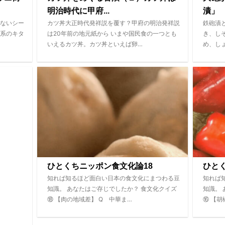
明治時代に甲府...
漬」
ないシー
カツ丼大正時代発祥説を覆す？甲府の明治発祥説
鉄砲漬
系のキタ
は20年前の地元紙から いまや国民食の一つとも
き、し
いえるカツ丼。カツ丼といえば卵…
め、し
ひとくちニッポン食文化論18
ひと
知れば知るほど面白い日本の食文化にまつわる豆
知れば
知識。 あなたはご存じでしたか？ 食文化クイズ
知識。
⑱ 【肉の地域差】 Q 中華ま…
⑯ 【胡