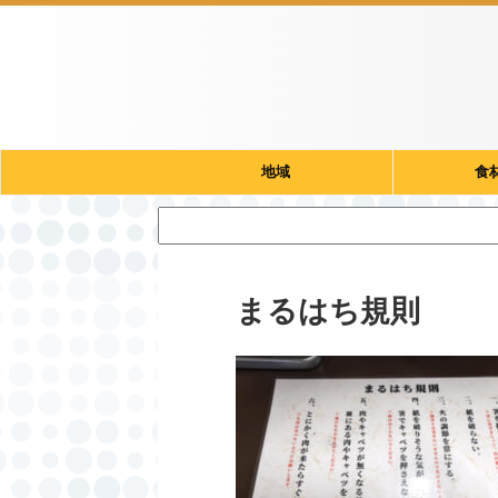
地域
食
まるはち規則