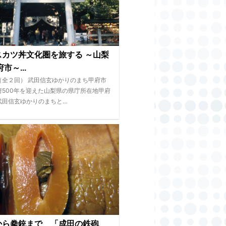
スカツ丼文化圏を旅する ～山梨
市～...
（全２回） 武田信玄ゆかりのまち甲府市
府500年を迎えた山梨県の県庁所在地甲府
武田信玄ゆかりのまちと…
から拳銃まで 「成田の鉄砲