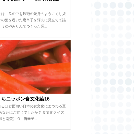
とは、瓜の中を鉄砲の銃身のようにくり抜
その葉を巻いた唐辛子を弾丸に見立てて詰
ょうゆやみりんでつくった調…
くちニッポン食文化論16
知るほど面白い日本の食文化にまつわる豆
 あなたはご存じでしたか？ 食文化クイズ
椒と南蛮】 Q 唐辛子…