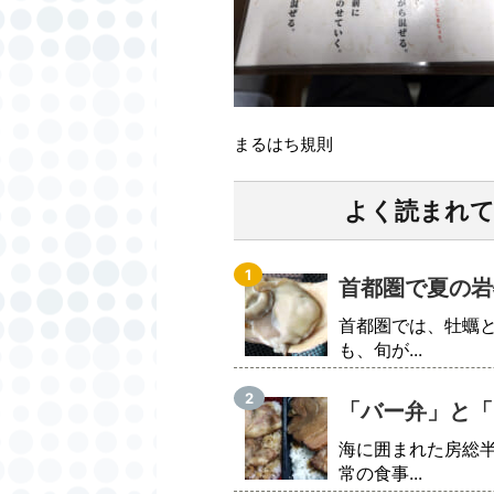
まるはち規則
よく読まれ
首都圏で夏の岩
首都圏では、牡蠣
も、旬が...
「バー弁」と「
海に囲まれた房総
常の食事...