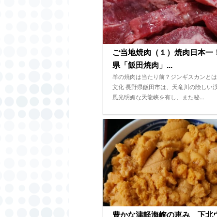
ご当地焼肉（１）焼肉日本一
県「飯田焼肉」...
羊の焼肉は当たり前？ジンギスカンとは
文化 長野県飯田市は、天竜川の険しい
風光明媚な天龍峡を有し、また秘…
豊かな津軽海峡の恵み 下北