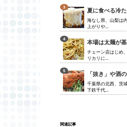
夏に食べる冷た
海なし県、山梨は
上がりや...
本場は太麺が基
チェーン店はじめ
リカリに...
「抜き」や酒の
千葉県の北西、茨
下鉄千代...
関連記事