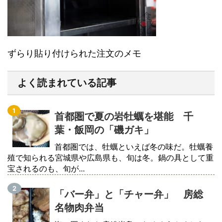
ずらり貼り付けられた注文のメモ
よく読まれている記事
首都圏で夏の岩牡蠣を堪能 千
葉・飯岡の「磯ガキ」
首都圏では、牡蠣といえば冬の味だ。牡蠣養
殖で知られる宮城県や広島県も、旬は冬。鍋の具として重
宝されるのも、旬が...
「バー弁」と「チャー弁」 房総
名物肉弁当