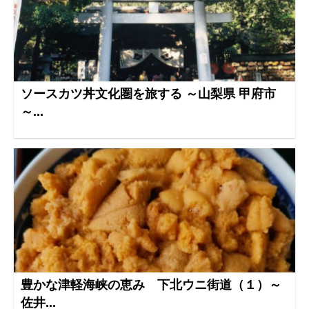
ソースカツ丼文化圏を旅する ～山梨県 甲府市
～...
豊かな津軽海峡の恵み 下北ウニ街道（１）～
佐井...