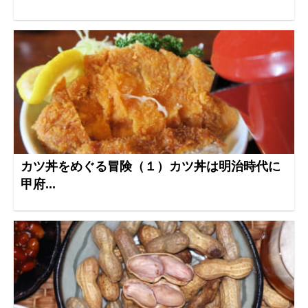
カツ丼をめぐる冒険（１）カツ丼は明治時代に
甲府...