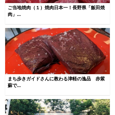
ご当地焼肉（１）焼肉日本一！長野県「飯田焼
肉」...
まち歩きガイドさんに教わる津軽の逸品 赤紫
蘇で...