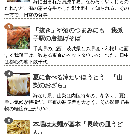
海に囲まれた房総半島。なめろうやくじらの
たれなど、海の恵みを生かした郷土料理で知られる。その
一方で、日常の食事...
「抜き」や酒のつまみにも 我孫
子駅の唐揚げそば
千葉県の北西、茨城県との県境・利根川に面
する我孫子は、数ある東京のベッドタウンの一つだ。日中
は都心の地下鉄千代...
夏に食べる冷たいほうとう 「山
梨のおざら」
海なし県、山梨は内陸特有の、冬寒く、夏は
暑い気候が特徴だ。昼夜の寒暖差も大きく、その影響で果
物の糖度が上がりや...
本場は太麺が基本「長崎の皿うど
ん」