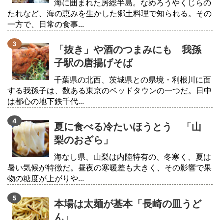
海に囲まれた房総半島。なめろうやくじらの
たれなど、海の恵みを生かした郷土料理で知られる。その
一方で、日常の食事...
「抜き」や酒のつまみにも 我孫
子駅の唐揚げそば
千葉県の北西、茨城県との県境・利根川に面
する我孫子は、数ある東京のベッドタウンの一つだ。日中
は都心の地下鉄千代...
夏に食べる冷たいほうとう 「山
梨のおざら」
海なし県、山梨は内陸特有の、冬寒く、夏は
暑い気候が特徴だ。昼夜の寒暖差も大きく、その影響で果
物の糖度が上がりや...
本場は太麺が基本「長崎の皿うど
ん」