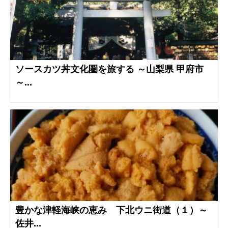
ソースカツ丼文化圏を旅する ～山梨県 甲府市
～...
豊かな津軽海峡の恵み 下北ウニ街道（１）～
佐井...