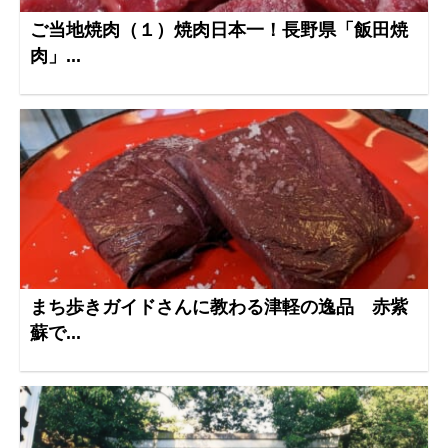
ご当地焼肉（１）焼肉日本一！長野県「飯田焼
肉」...
まち歩きガイドさんに教わる津軽の逸品 赤紫
蘇で...