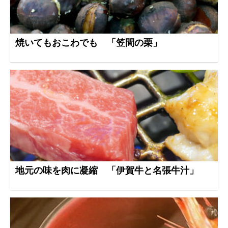
焼いてもおこわでも 「笠間の栗」
地元の味を肉に凝縮 「伊賀牛と名張牛汁」