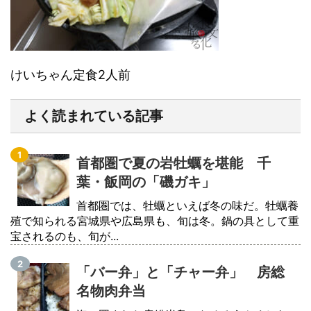
けいちゃん定食2人前
よく読まれている記事
首都圏で夏の岩牡蠣を堪能 千
葉・飯岡の「磯ガキ」
首都圏では、牡蠣といえば冬の味だ。牡蠣養
殖で知られる宮城県や広島県も、旬は冬。鍋の具として重
宝されるのも、旬が...
「バー弁」と「チャー弁」 房総
名物肉弁当