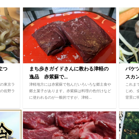
際立つ
まち歩きガイドさんに教わる津軽の
バケ
逸品 赤紫蘇で...
スカ
の東京ラ
津軽地方には赤紫蘇で包んだいろいろな郷土食や
これま
の佐野ラ
郷土菓子があります。赤紫蘇は料理の色付けなど
じめ、
に使われるのが一般的ですが、津軽…
背景に