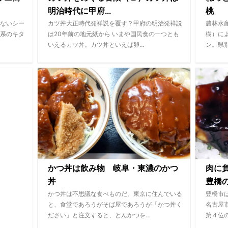
明治時代に甲府...
桃
ないシー
カツ丼大正時代発祥説を覆す？甲府の明治発祥説
農林水
系のキタ
は20年前の地元紙から いまや国民食の一つとも
樹）によ
いえるカツ丼。カツ丼といえば卵…
ン。県
かつ丼は飲み物 岐阜・東濃のかつ
肉に
丼
豊橋
かつ丼は不思議な食べものだ。東京に住んでいる
豊橋市
と、食堂であろうがそば屋であろうが「かつ丼く
名古屋
ださい」と注文すると、とんかつを…
第４位