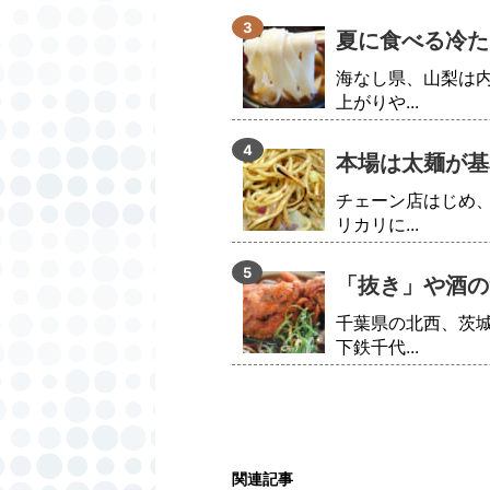
夏に食べる冷た
海なし県、山梨は
上がりや...
本場は太麺が基
チェーン店はじめ
リカリに...
「抜き」や酒の
千葉県の北西、茨
下鉄千代...
関連記事