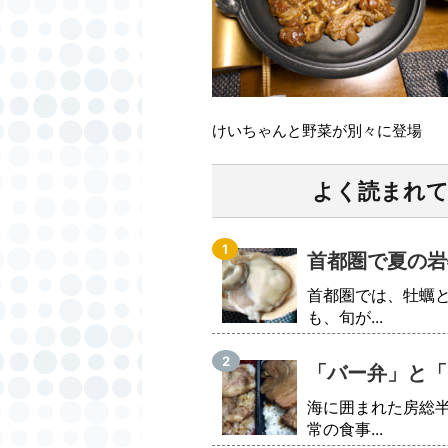
けいちゃんと野菜が別々に登場
よく読まれ
首都圏で夏の岩
首都圏では、牡蠣
も、旬が...
「バー弁」と「
海に囲まれた房総
常の食事...