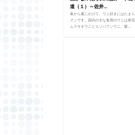
道（１）～佐井...
春から夏にかけて、ウニ好きにはたまら
ズンです。国内の主な食用のウニは寒流
ムラサキウニとエゾバフンウニ、暖…