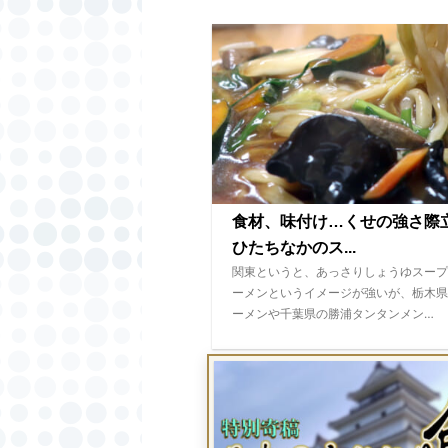
食材、味付け…くせの強さ
ひたちなかのス...
関東というと、あっさりしょうゆスープ
ーメンというイメージが強いが、栃木県
ーメンや千葉県の勝浦タンタンメン…