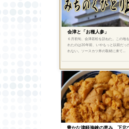
会津と「お種人参」
６月初旬、会津若松を訪ねた。この地
れたのは20年前、いやもっと以前だっ
れない。ソースカツ丼の取材に来て…
豊かな津軽海峡の恵み 下北