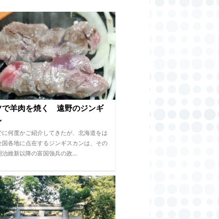
ツで羊肉を焼く 遠野のジンギ
ン
でに何度かご紹介してきたが、北海道をは
全国各地に点在するジンギスカンは、その
明治維新以降の富国強兵の政…