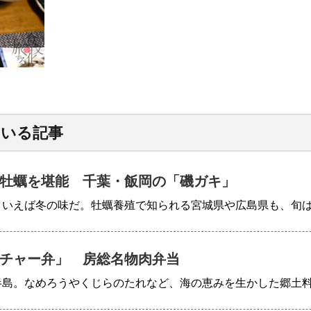
ている記事
牡蠣を堪能 千葉・飯岡の「磯ガキ」
といえば冬の味だ。牡蠣養殖で知られる宮城県や広島県も、旬
チャー弁」 房総名物肉弁当
半島。なめろうやくじらのたれなど、海の恵みを生かした郷土