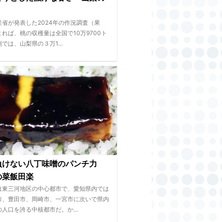
産省が発表した2024年の作況調査（果
れば、桃の収穫量は全国で10万9700ト
別では、山梨県の３万1…
負けない八丁味噌のパンチ力
の菜飯田楽
は東三河地区の中心都市で、愛知県内では
市、豊田市、岡崎市、一宮市に次いで県内
の人口を誇る中核都市だ。か…