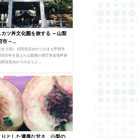
スカツ丼文化圏を旅する ～山梨
市～...
（全２回） 武田信玄ゆかりのまち甲府市
府500年を迎えた山梨県の県庁所在地甲府
武田信玄ゆかりのまちと…
とりとした濃厚な甘さ 山梨の