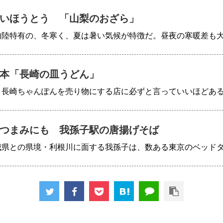
いほうとう 「山梨のおざら」
内陸特有の、冬寒く、夏は暑い気候が特徴だ。昼夜の寒暖差も
本「長崎の皿うどん」
、長崎ちゃんぽんを売り物にする店に必ずと言っていいほどあ
つまみにも 我孫子駅の唐揚げそば
城県との県境・利根川に面する我孫子は、数ある東京のベッド