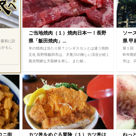
ご当地焼肉（１）焼肉日本一！長野
ソー
県「飯田焼肉」...
県 甲府
を最初に訪
たかもし
羊の焼肉は当たり前？ジンギスカンとは違う焼肉
第１回
文化 長野県飯田市は、天竜川の険しい渓谷が続く
昨年開
風光明媚な天龍峡を有し、また秘…
市は、
ウニ街
カツ丼をめぐる冒険（１）カツ丼は
ねっ