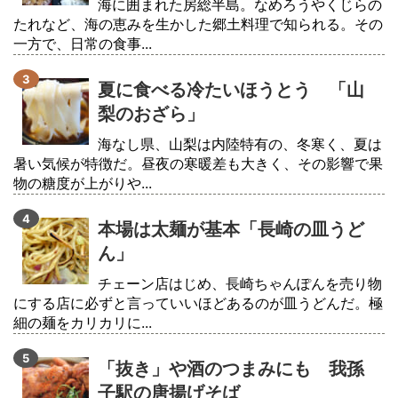
海に囲まれた房総半島。なめろうやくじらの
たれなど、海の恵みを生かした郷土料理で知られる。その
一方で、日常の食事...
夏に食べる冷たいほうとう 「山
梨のおざら」
海なし県、山梨は内陸特有の、冬寒く、夏は
暑い気候が特徴だ。昼夜の寒暖差も大きく、その影響で果
物の糖度が上がりや...
本場は太麺が基本「長崎の皿うど
ん」
チェーン店はじめ、長崎ちゃんぽんを売り物
にする店に必ずと言っていいほどあるのが皿うどんだ。極
細の麺をカリカリに...
「抜き」や酒のつまみにも 我孫
子駅の唐揚げそば