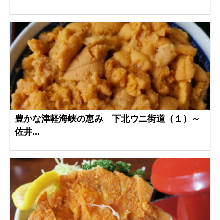
豊かな津軽海峡の恵み 下北ウニ街道（１）～
佐井...