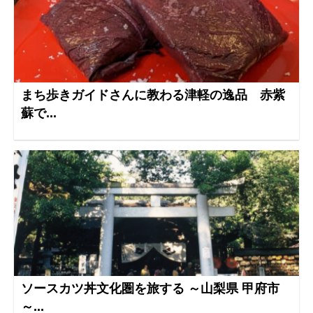
まち歩きガイドさんに教わる津軽の逸品 赤紫
蘇で...
ソースカツ丼文化圏を旅する ～山梨県 甲府市
～...