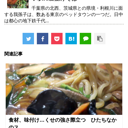
千葉県の北西、茨城県との県境・利根川に面
する我孫子は、数ある東京のベッドタウンの一つだ。日中
は都心の地下鉄千代...
関連記事
食材、味付け…くせの強さ際立つ ひたちなか
のス...