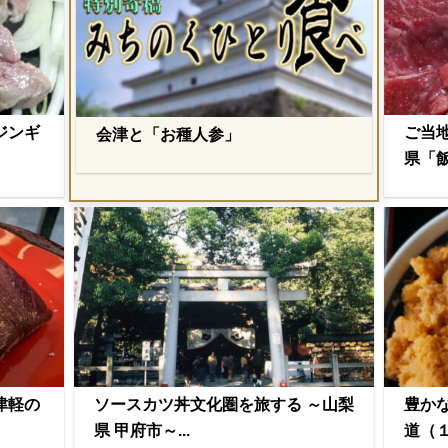
ジンギ
ご当
会津と「お種人参」
県「飯
津軽の
ソースカツ丼文化圏を旅する ～山梨
豊か
県 甲府市～...
道（１