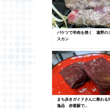
バケツで羊肉を焼く 遠野の
スカン
まち歩きガイドさんに教わる
逸品 赤紫蘇で...