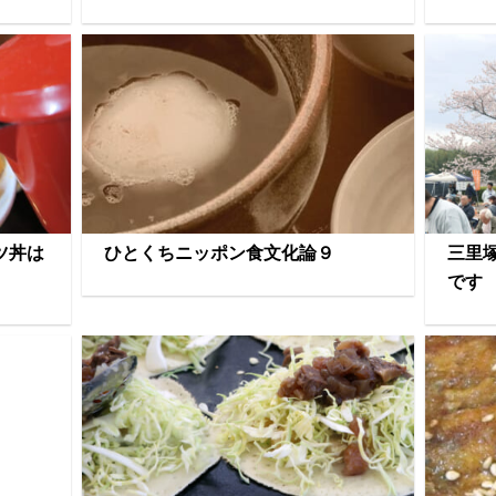
ツ丼は
ひとくちニッポン食文化論９
三里
です