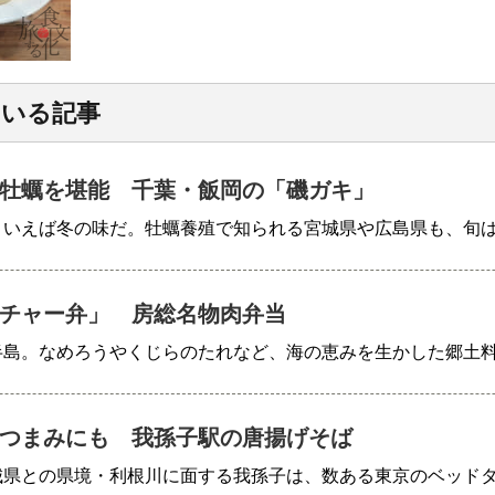
ている記事
牡蠣を堪能 千葉・飯岡の「磯ガキ」
といえば冬の味だ。牡蠣養殖で知られる宮城県や広島県も、旬
チャー弁」 房総名物肉弁当
半島。なめろうやくじらのたれなど、海の恵みを生かした郷土
つまみにも 我孫子駅の唐揚げそば
城県との県境・利根川に面する我孫子は、数ある東京のベッド