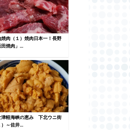
地焼肉（１）焼肉日本一！長野
田焼肉」...
な津軽海峡の恵み 下北ウニ街
）～佐井...