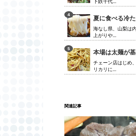
下鉄千代...
夏に食べる冷た
海なし県、山梨は
上がりや...
本場は太麺が基
チェーン店はじめ
リカリに...
関連記事