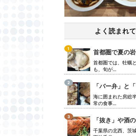
よく読まれ
首都圏で夏の岩
首都圏では、牡蠣
も、旬が...
「バー弁」と「
海に囲まれた房総
常の食事...
「抜き」や酒の
千葉県の北西、茨