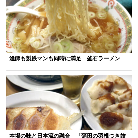
漁師も製鉄マンも同時に満足 釜石ラーメン
本場の味と日本流の融合 「蒲田の羽根つき餃