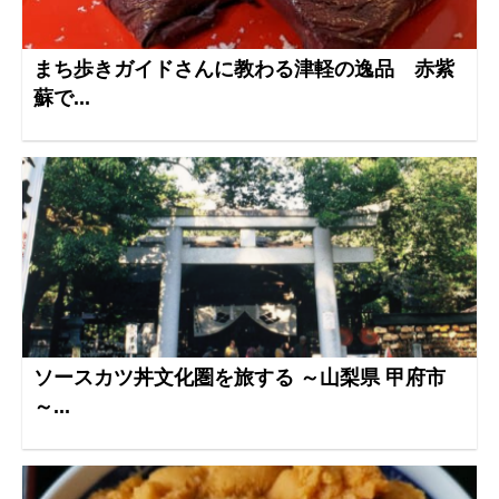
まち歩きガイドさんに教わる津軽の逸品 赤紫
蘇で...
ソースカツ丼文化圏を旅する ～山梨県 甲府市
～...