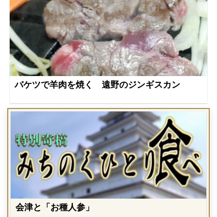
バケツで羊肉を焼く 遠野のジンギスカン
会津と「お種人参」