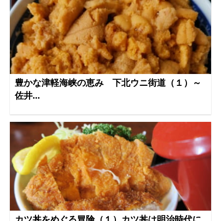
豊かな津軽海峡の恵み 下北ウニ街道（１）～
佐井...
カツ丼をめぐる冒険（１）カツ丼は明治時代に