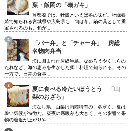
葉・飯岡の「磯ガキ」
首都圏では、牡蠣といえば冬の味だ。牡蠣養
殖で知られる宮城県や広島県も、旬は冬。鍋の具として重
宝されるのも、旬が...
「バー弁」と「チャー弁」 房総
名物肉弁当
海に囲まれた房総半島。なめろうやくじらの
たれなど、海の恵みを生かした郷土料理で知られる。その
一方で、日常の食事...
夏に食べる冷たいほうとう 「山
梨のおざら」
海なし県、山梨は内陸特有の、冬寒く、夏は
暑い気候が特徴だ。昼夜の寒暖差も大きく、その影響で果
物の糖度が上がりや...