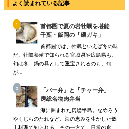
よく読まれている記事
首都圏で夏の岩牡蠣を堪能
千葉・飯岡の「磯ガキ」
首都圏では、牡蠣といえば冬の味
だ。牡蠣養殖で知られる宮城県や広島県も、
旬は冬。鍋の具として重宝されるのも、旬
が...
「バー弁」と「チャー弁」
房総名物肉弁当
海に囲まれた房総半島。なめろう
やくじらのたれなど、海の恵みを生かした郷
土料理で知られる。その一方で、日常の食