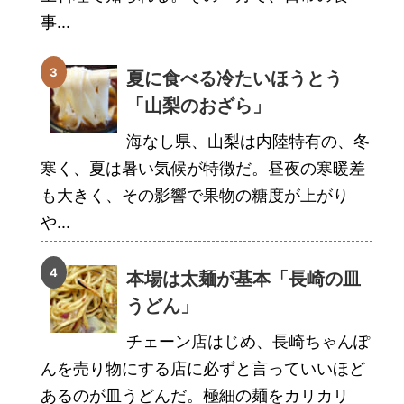
事...
夏に食べる冷たいほうとう
「山梨のおざら」
海なし県、山梨は内陸特有の、冬
寒く、夏は暑い気候が特徴だ。昼夜の寒暖差
も大きく、その影響で果物の糖度が上がり
や...
本場は太麺が基本「長崎の皿
うどん」
チェーン店はじめ、長崎ちゃんぽ
んを売り物にする店に必ずと言っていいほど
あるのが皿うどんだ。極細の麺をカリカリ