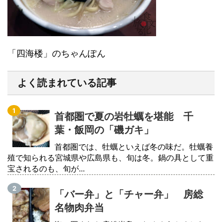
「四海楼」のちゃんぽん
よく読まれている記事
首都圏で夏の岩牡蠣を堪能 千
葉・飯岡の「磯ガキ」
首都圏では、牡蠣といえば冬の味だ。牡蠣養
殖で知られる宮城県や広島県も、旬は冬。鍋の具として重
宝されるのも、旬が...
「バー弁」と「チャー弁」 房総
名物肉弁当