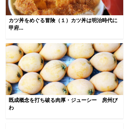
カツ丼をめぐる冒険（１）カツ丼は明治時代に
甲府...
既成概念を打ち破る肉厚・ジューシー 房州び
わ