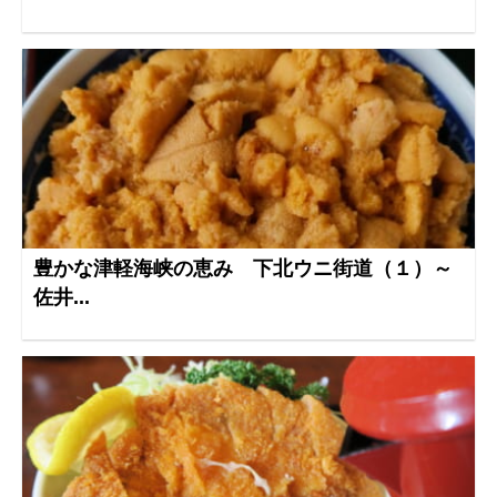
豊かな津軽海峡の恵み 下北ウニ街道（１）～
佐井...