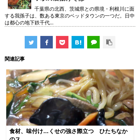
千葉県の北西、茨城県との県境・利根川に面
する我孫子は、数ある東京のベッドタウンの一つだ。日中
は都心の地下鉄千代...
関連記事
食材、味付け…くせの強さ際立つ ひたちなか
のス...