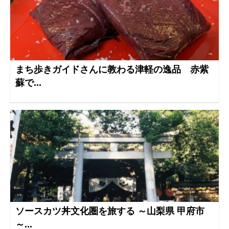
まち歩きガイドさんに教わる津軽の逸品 赤紫
蘇で...
ソースカツ丼文化圏を旅する ～山梨県 甲府市
～...