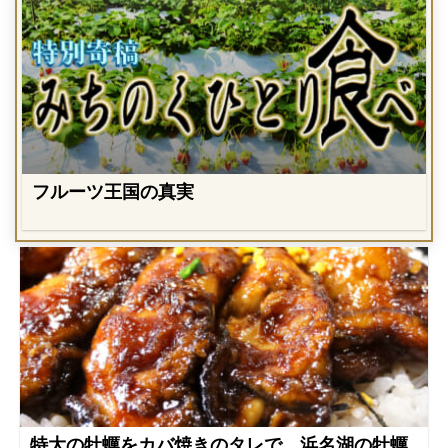
フルーツ王国の真実
特大の牡蠣をカバ焼きのタレで 浜名湖の牡蠣