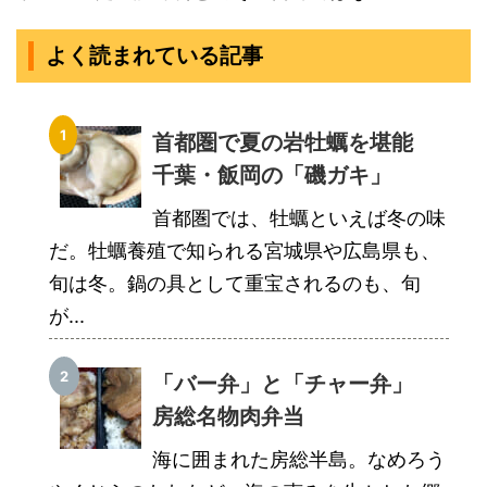
よく読まれている記事
首都圏で夏の岩牡蠣を堪能
千葉・飯岡の「磯ガキ」
首都圏では、牡蠣といえば冬の味
だ。牡蠣養殖で知られる宮城県や広島県も、
旬は冬。鍋の具として重宝されるのも、旬
が...
「バー弁」と「チャー弁」
房総名物肉弁当
海に囲まれた房総半島。なめろう