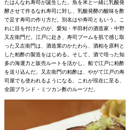
たはんなれ寿司が誕生した。魚を米と一緒に乳酸発
酵させて作るなれ寿司に対し、乳酸発酵の酸味を酢
で足す寿司の作り方だ。別名はや寿司ともいう。こ
れに目を付けたのが、愛知・半田村の酒造家・中野
又左衛門だ。江戸に赴き、寿司ブームを肌で感じ取
った又左衛門は、酒造業のかたわら、酒粕を原料と
した粕酢の製造をはじめる。そして、酒で培った知
多の海運力と販売ルートを活かし、船で江戸に粕酢
を送り込んだ。又左衛門の粕酢は、やがて江戸の寿
司屋でも使われるようになる。これが現在に至る、
全国ブランド・ミツカン酢のルーツだ。