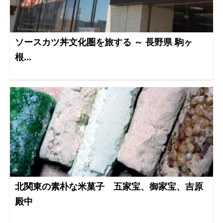
ソースカツ丼文化圏を旅する ～ 長野県 駒ヶ
根...
北関東の素朴な米菓子 五家宝、御家宝、吉原
殿中