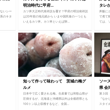
明治時代に甲府...
タレ
ないシー
カツ丼大正時代発祥説を覆す？甲府の明治発祥説
丼飯に
系のキタ
は20年前の地元紙から いまや国民食の一つとも
で煮て
いえるカツ丼。カツ丼といえば卵…
ては、
知って作って味わって 茨城の梅グ
ソース
ルメ
県 会津
日本中で広く愛される梅。生産量では和歌山県が
第３回
圧倒するが、北海道と沖縄県以外は全都府県とも
『なか
100トン以上収穫するなど、全国…
スタイ