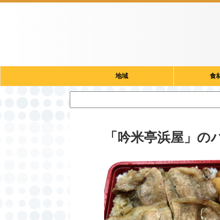
地域
食
「吟米亭浜屋」の