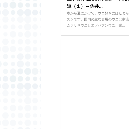
道（１）～佐井...
春から夏にかけて、ウニ好きにはたまら
ズンです。国内の主な食用のウニは寒流
ムラサキウニとエゾバフンウニ、暖…