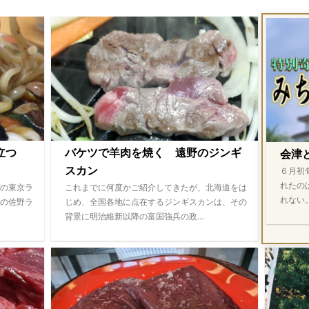
際立つ
バケツで羊肉を焼く 遠野のジンギ
会津
スカン
６月初
れたの
の東京ラ
これまでに何度かご紹介してきたが、北海道をは
れない
の佐野ラ
じめ、全国各地に点在するジンギスカンは、その
背景に明治維新以降の富国強兵の政…