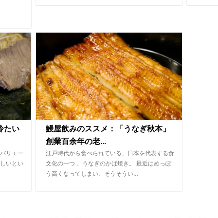
冷たい
鰻屋飲みのススメ：「うなぎ秋本」
創業百余年の老...
バリエー
江戸時代から食べられている、日本を代表する食
しいとい
文化の一つ 。うなぎのかば焼き。 最近はめっぽ
う高くなってしまい、そうそうい…