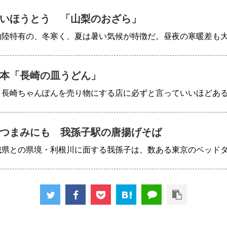
いほうとう 「山梨のおざら」
内陸特有の、冬寒く、夏は暑い気候が特徴だ。昼夜の寒暖差も
本「長崎の皿うどん」
、長崎ちゃんぽんを売り物にする店に必ずと言っていいほどあ
つまみにも 我孫子駅の唐揚げそば
城県との県境・利根川に面する我孫子は、数ある東京のベッド