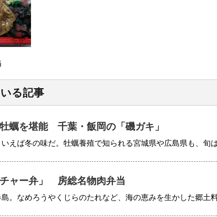
当
ている記事
牡蠣を堪能 千葉・飯岡の「磯ガキ」
といえば冬の味だ。牡蠣養殖で知られる宮城県や広島県も、旬
チャー弁」 房総名物肉弁当
半島。なめろうやくじらのたれなど、海の恵みを生かした郷土