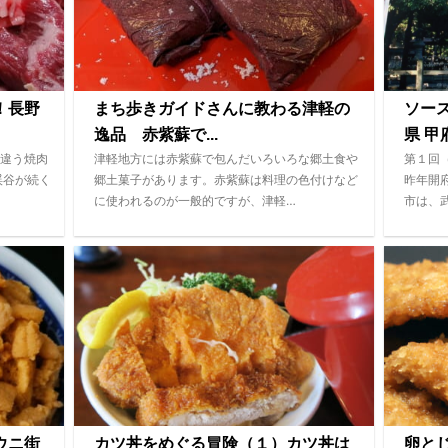
！長野
まち歩きガイドさんに教わる津軽の
ソー
逸品 赤紫蘇で...
県 甲府
違う焼肉
津軽地方には赤紫蘇で包んだいろいろな郷土食や
第１回
渓谷が続く
郷土菓子があります。赤紫蘇は料理の色付けなど
昨年開
に使われるのが一般的ですが、津軽…
市は、
ウニ街
カツ丼をめぐる冒険（１）カツ丼は
卵と