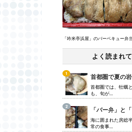
「吟米亭浜屋」のバーベキュー弁
よく読まれ
首都圏で夏の岩
首都圏では、牡蠣
も、旬が...
「バー弁」と「
海に囲まれた房総
常の食事...