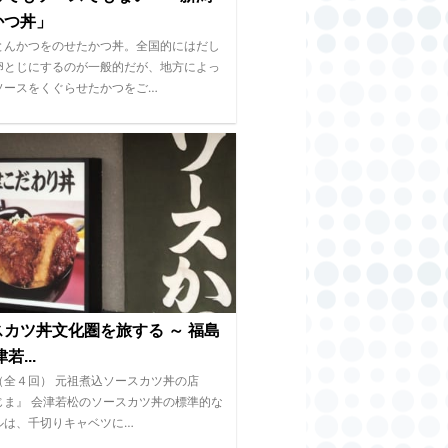
かつ丼」
とんかつをのせたかつ丼。全国的にはだし
卵とじにするのが一般的だが、地方によっ
ソースをくぐらせたかつをご…
カツ丼文化圏を旅する ～ 福島
若...
（全４回） 元祖煮込ソースカツ丼の店
じま』 会津若松のソースカツ丼の標準的な
ルは、千切りキャベツに…