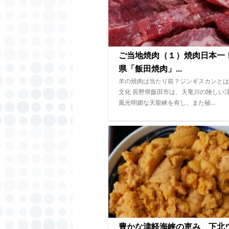
ご当地焼肉（１）焼肉日本一
県「飯田焼肉」...
羊の焼肉は当たり前？ジンギスカンとは
文化 長野県飯田市は、天竜川の険しい
風光明媚な天龍峡を有し、また秘…
豊かな津軽海峡の恵み 下北