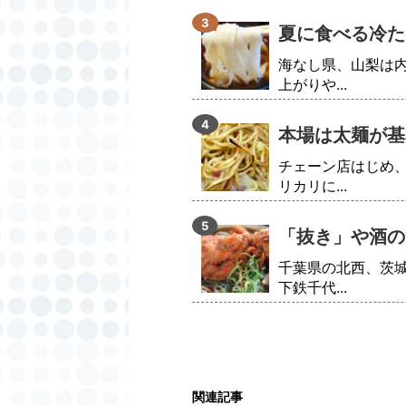
夏に食べる冷た
海なし県、山梨は
上がりや...
本場は太麺が基
チェーン店はじめ
リカリに...
「抜き」や酒の
千葉県の北西、茨
下鉄千代...
関連記事