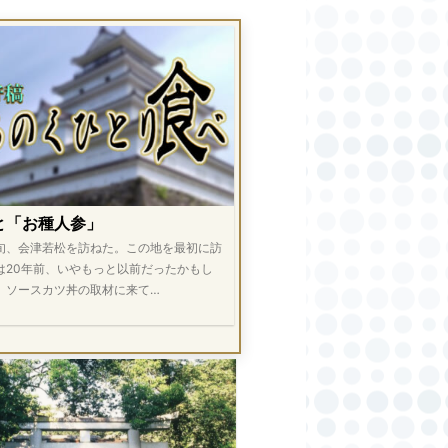
と「お種人参」
旬、会津若松を訪ねた。この地を最初に訪
は20年前、いやもっと以前だったかもし
。ソースカツ丼の取材に来て…