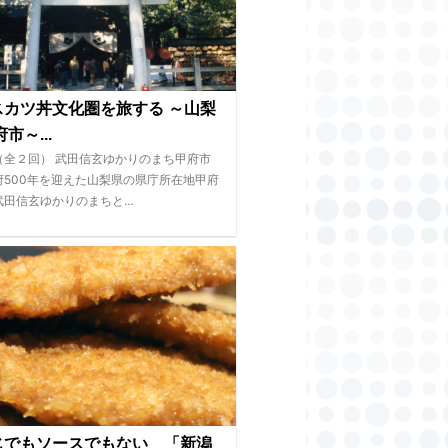
スカツ丼文化圏を旅する ～山梨
市～...
（全２回） 武田信玄ゆかりのまち甲府市
府500年を迎えた山梨県の県庁所在地甲府
武田信玄ゆかりのまちと…
じでもソースでもない 「新潟