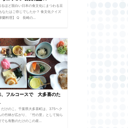
知るほど面白い日本の食文化にまつわる豆
 あなたはご存じでしたか？ 食文化クイズ
華蘭料理】 Q 長崎の…
味、フルコースで 大多喜のた
こ
、だけのこ。千葉県大多喜町は、375ヘク
もの竹林が広がり、「竹の里」として知ら
東でも有数のたけのこの産…