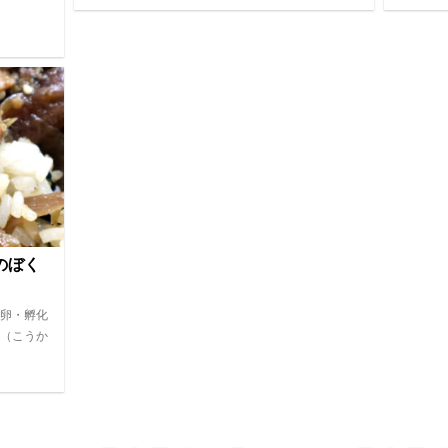
のぼく
卵・孵化
（こうか