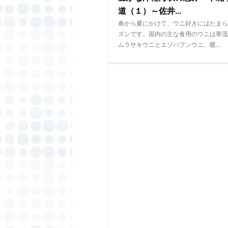
道（１）～佐井...
春から夏にかけて、ウニ好きにはたまら
ズンです。国内の主な食用のウニは寒流
ムラサキウニとエゾバフンウニ、暖…