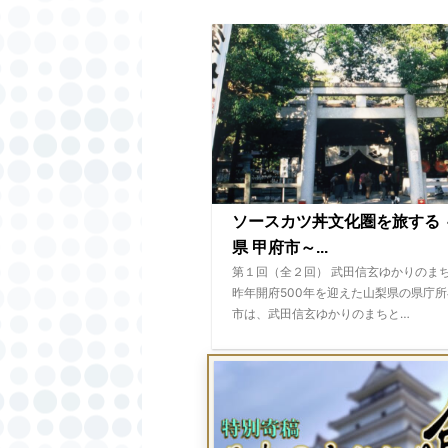
ソースカツ丼文化圏を旅する 
県 甲府市～...
第１回（全２回） 武田信玄ゆかりのま
昨年開府500年を迎えた山梨県の県庁
市は、武田信玄ゆかりのまちと…