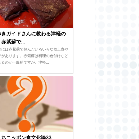
歩きガイドさんに教わる津軽の
赤紫蘇で...
方には赤紫蘇で包んだいろいろな郷土食や
子があります。赤紫蘇は料理の色付けなど
れるのが一般的ですが、津軽…
くちニッポン食文化論33