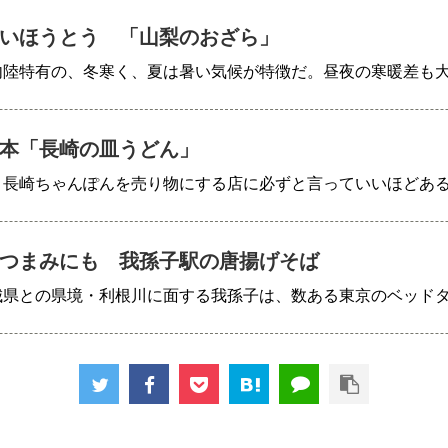
いほうとう 「山梨のおざら」
内陸特有の、冬寒く、夏は暑い気候が特徴だ。昼夜の寒暖差も
本「長崎の皿うどん」
、長崎ちゃんぽんを売り物にする店に必ずと言っていいほどあ
つまみにも 我孫子駅の唐揚げそば
城県との県境・利根川に面する我孫子は、数ある東京のベッド