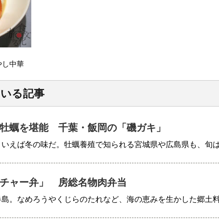
やし中華
ている記事
牡蠣を堪能 千葉・飯岡の「磯ガキ」
といえば冬の味だ。牡蠣養殖で知られる宮城県や広島県も、旬
チャー弁」 房総名物肉弁当
半島。なめろうやくじらのたれなど、海の恵みを生かした郷土