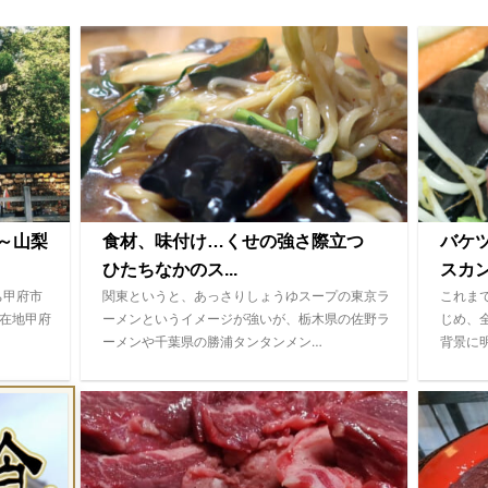
～山梨
食材、味付け…くせの強さ際立つ
バケ
ひたちなかのス...
スカ
ち甲府市
関東というと、あっさりしょうゆスープの東京ラ
これま
所在地甲府
ーメンというイメージが強いが、栃木県の佐野ラ
じめ、
ーメンや千葉県の勝浦タンタンメン…
背景に