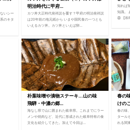
知れば
明治時代に甲府...
知識。
ないシー
カツ丼大正時代発祥説を覆す？甲府の明治発祥説
㉝ 【和
系のキタ
は20年前の地元紙から いまや国民食の一つとも
いえるカツ丼。カツ丼といえば卵…
朴葉味噌や漬物ステーキ…山の味
春の
飛騨・中濃の郷...
けの
海なし県で山に囲まれた岐阜県。これまでにラー
春の味
メンや焼肉など、近代に形成された岐阜特有の食
タール
文化を紹介してきた。加えて今回は…
れる関