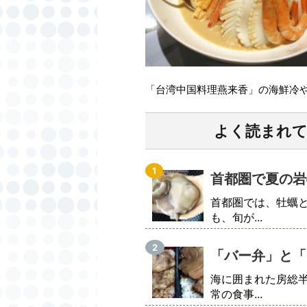
「台湾中国料理燕来香」の海鮮冷
よく読まれ
首都圏で夏の岩
首都圏では、牡蠣
も、旬が...
「バー弁」と「
海に囲まれた房総
常の食事...