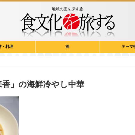
地域の宝を探す旅
材・料理
酒
テーマ
来香」の海鮮冷やし中華