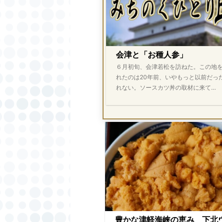
会津と「お種人参」
６月初旬、会津若松を訪ねた。この地
れたのは20年前、いやもっと以前だっ
れない。ソースカツ丼の取材に来て…
豊かな津軽海峡の恵み 下北