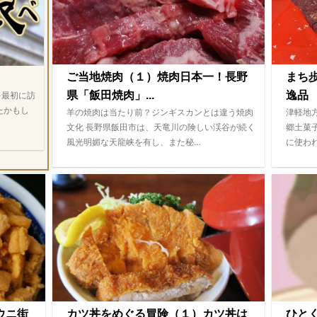
ご当地焼肉（１）焼肉日本一！長野
まち
県「飯田焼肉」...
逸品 
を最初に訪
たかもし
羊の焼肉は当たり前？ジンギスカンとは違う焼肉
津軽地
文化 長野県飯田市は、天竜川の険しい渓谷が続く
郷土菓
風光明媚な天龍峡を有し、また秘…
に使わ
ウニ街
カツ丼をめぐる冒険（１）カツ丼は
ひと