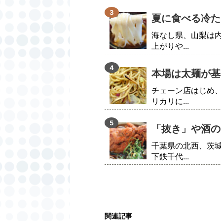
夏に食べる冷た
海なし県、山梨は
上がりや...
本場は太麺が基
チェーン店はじめ
リカリに...
「抜き」や酒の
千葉県の北西、茨
下鉄千代...
関連記事