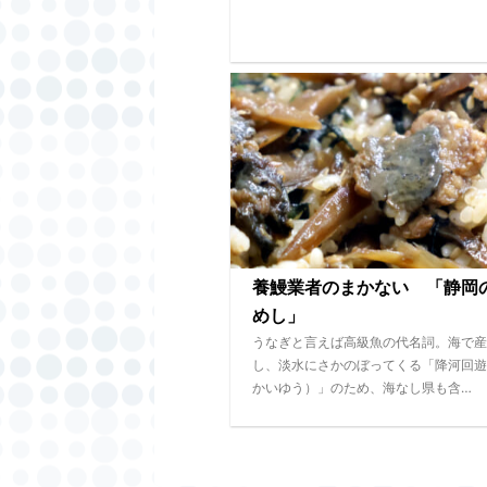
養鰻業者のまかない 「静岡
めし」
うなぎと言えば高級魚の代名詞。海で産
し、淡水にさかのぼってくる「降河回遊
かいゆう）」のため、海なし県も含…