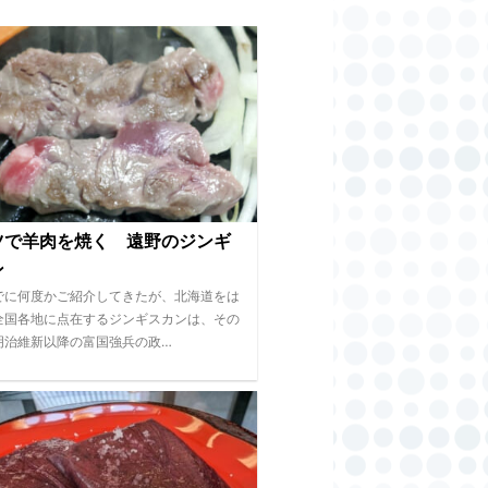
ツで羊肉を焼く 遠野のジンギ
ン
でに何度かご紹介してきたが、北海道をは
全国各地に点在するジンギスカンは、その
明治維新以降の富国強兵の政…