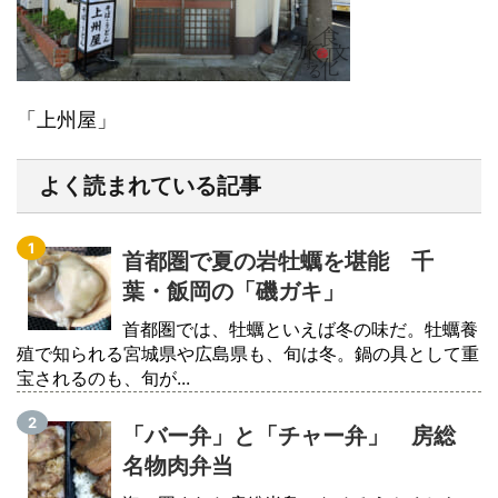
「上州屋」
よく読まれている記事
首都圏で夏の岩牡蠣を堪能 千
葉・飯岡の「磯ガキ」
首都圏では、牡蠣といえば冬の味だ。牡蠣養
殖で知られる宮城県や広島県も、旬は冬。鍋の具として重
宝されるのも、旬が...
「バー弁」と「チャー弁」 房総
名物肉弁当