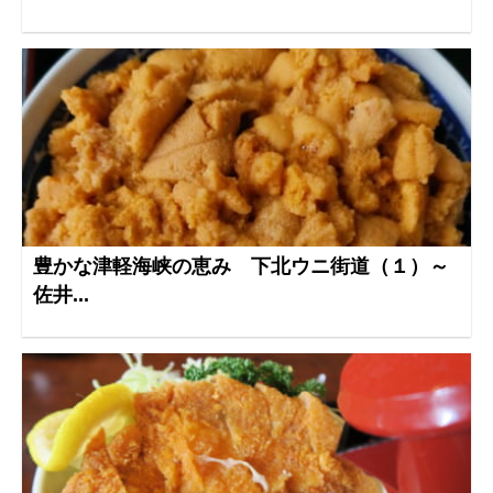
豊かな津軽海峡の恵み 下北ウニ街道（１）～
佐井...