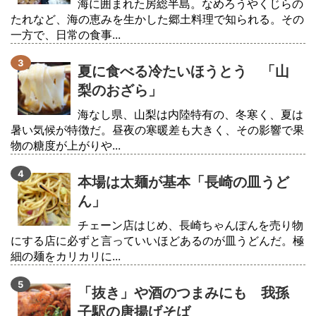
海に囲まれた房総半島。なめろうやくじらの
たれなど、海の恵みを生かした郷土料理で知られる。その
一方で、日常の食事...
夏に食べる冷たいほうとう 「山
梨のおざら」
海なし県、山梨は内陸特有の、冬寒く、夏は
暑い気候が特徴だ。昼夜の寒暖差も大きく、その影響で果
物の糖度が上がりや...
本場は太麺が基本「長崎の皿うど
ん」
チェーン店はじめ、長崎ちゃんぽんを売り物
にする店に必ずと言っていいほどあるのが皿うどんだ。極
細の麺をカリカリに...
「抜き」や酒のつまみにも 我孫
子駅の唐揚げそば