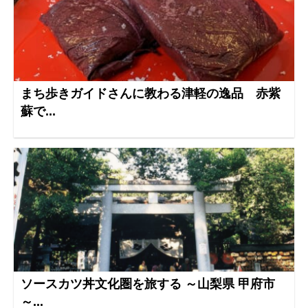
まち歩きガイドさんに教わる津軽の逸品 赤紫
蘇で...
ソースカツ丼文化圏を旅する ～山梨県 甲府市
～...