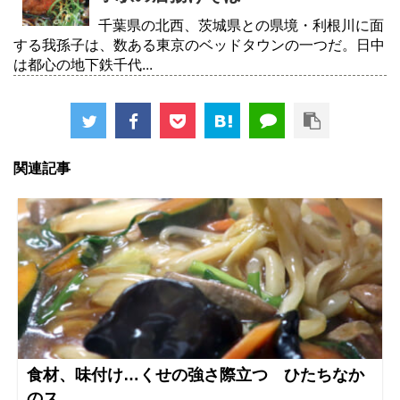
千葉県の北西、茨城県との県境・利根川に面
する我孫子は、数ある東京のベッドタウンの一つだ。日中
は都心の地下鉄千代...
関連記事
食材、味付け…くせの強さ際立つ ひたちなか
のス...