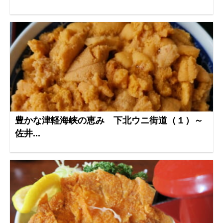
豊かな津軽海峡の恵み 下北ウニ街道（１）～
佐井...