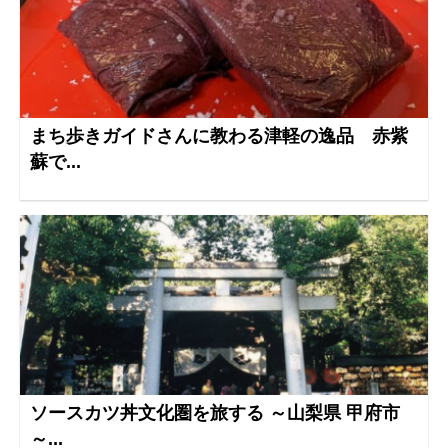
まち歩きガイドさんに教わる津軽の逸品 赤紫
蘇で...
ソースカツ丼文化圏を旅する ～山梨県 甲府市
～...