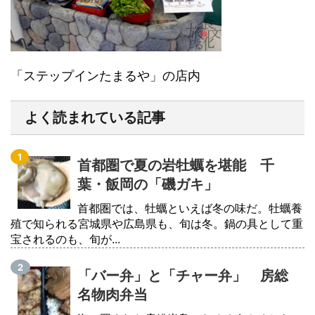
「ステップインたまるや」の店内
よく読まれている記事
首都圏で夏の岩牡蠣を堪能 千
葉・飯岡の「磯ガキ」
首都圏では、牡蠣といえば冬の味だ。牡蠣養
殖で知られる宮城県や広島県も、旬は冬。鍋の具として重
宝されるのも、旬が...
「バー弁」と「チャー弁」 房総
名物肉弁当