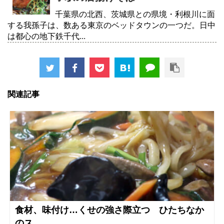
千葉県の北西、茨城県との県境・利根川に面
する我孫子は、数ある東京のベッドタウンの一つだ。日中
は都心の地下鉄千代...
関連記事
食材、味付け…くせの強さ際立つ ひたちなか
のス...