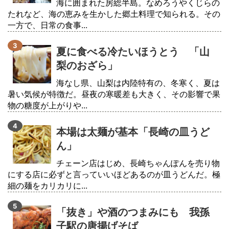
海に囲まれた房総半島。なめろうやくじらの
たれなど、海の恵みを生かした郷土料理で知られる。その
一方で、日常の食事...
夏に食べる冷たいほうとう 「山
梨のおざら」
海なし県、山梨は内陸特有の、冬寒く、夏は
暑い気候が特徴だ。昼夜の寒暖差も大きく、その影響で果
物の糖度が上がりや...
本場は太麺が基本「長崎の皿うど
ん」
チェーン店はじめ、長崎ちゃんぽんを売り物
にする店に必ずと言っていいほどあるのが皿うどんだ。極
細の麺をカリカリに...
「抜き」や酒のつまみにも 我孫
子駅の唐揚げそば