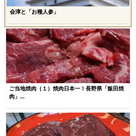
会津と「お種人参」
ご当地焼肉（１）焼肉日本一！長野県「飯田焼
肉」...