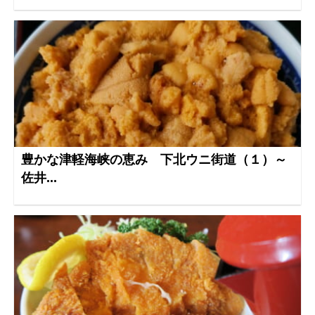
豊かな津軽海峡の恵み 下北ウニ街道（１）～
佐井...