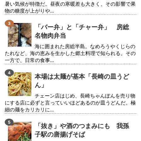
暑い気候が特徴だ。昼夜の寒暖差も大きく、その影響で果
物の糖度が上がりや...
「バー弁」と「チャー弁」 房総
名物肉弁当
海に囲まれた房総半島。なめろうやくじらの
たれなど、海の恵みを生かした郷土料理で知られる。その
一方で、日常の食事...
本場は太麺が基本「長崎の皿うど
ん」
チェーン店はじめ、長崎ちゃんぽんを売り物
にする店に必ずと言っていいほどあるのが皿うどんだ。極
細の麺をカリカリに...
「抜き」や酒のつまみにも 我孫
子駅の唐揚げそば