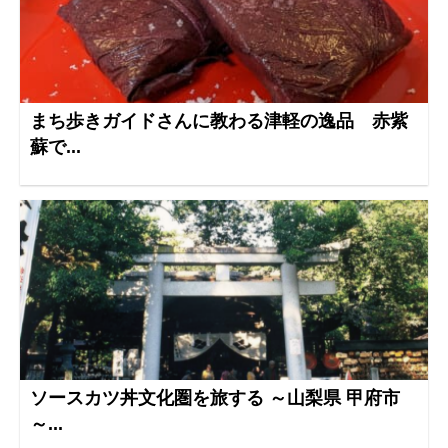
まち歩きガイドさんに教わる津軽の逸品 赤紫
蘇で...
ソースカツ丼文化圏を旅する ～山梨県 甲府市
～...