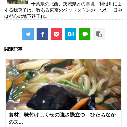
千葉県の北西、茨城県との県境・利根川に面
する我孫子は、数ある東京のベッドタウンの一つだ。日中
は都心の地下鉄千代...
関連記事
食材、味付け…くせの強さ際立つ ひたちなか
のス...