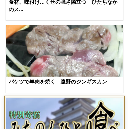
食材、味付け…くせの強さ際立つ ひたちなか
のス...
バケツで羊肉を焼く 遠野のジンギスカン