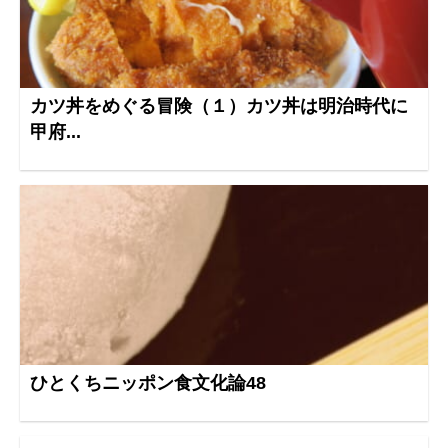
カツ丼をめぐる冒険（１）カツ丼は明治時代に
甲府...
ひとくちニッポン食文化論48