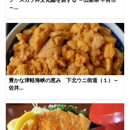
ソースカツ丼文化圏を旅する ～山梨県 甲府市
～...
豊かな津軽海峡の恵み 下北ウニ街道（１）～
佐井...