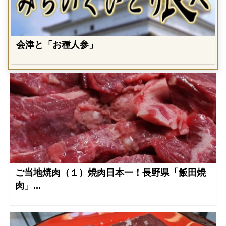
会津と「お種人参」
ご当地焼肉（１）焼肉日本一！長野県「飯田焼
肉」...