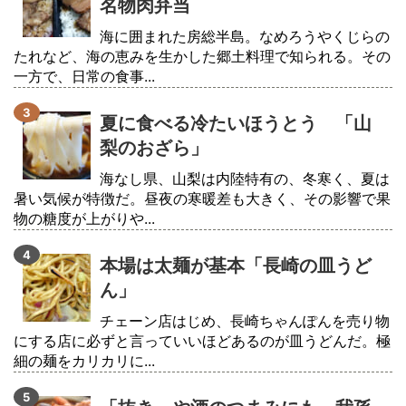
名物肉弁当
海に囲まれた房総半島。なめろうやくじらの
たれなど、海の恵みを生かした郷土料理で知られる。その
一方で、日常の食事...
夏に食べる冷たいほうとう 「山
梨のおざら」
海なし県、山梨は内陸特有の、冬寒く、夏は
暑い気候が特徴だ。昼夜の寒暖差も大きく、その影響で果
物の糖度が上がりや...
本場は太麺が基本「長崎の皿うど
ん」
チェーン店はじめ、長崎ちゃんぽんを売り物
にする店に必ずと言っていいほどあるのが皿うどんだ。極
細の麺をカリカリに...