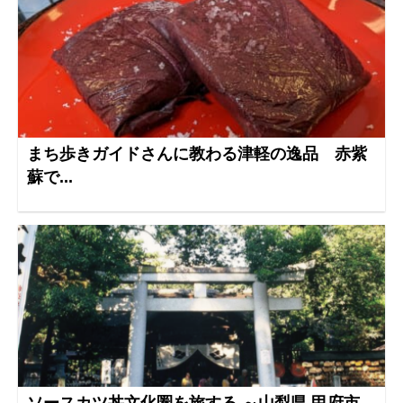
まち歩きガイドさんに教わる津軽の逸品 赤紫
蘇で...