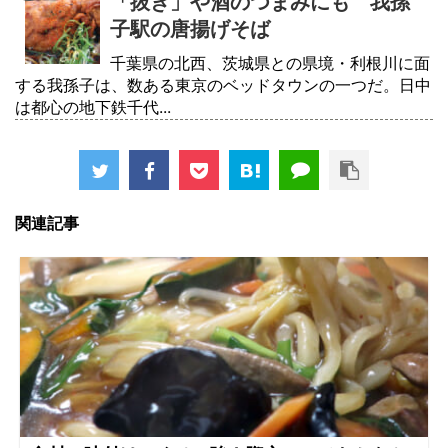
「抜き」や酒のつまみにも 我孫
子駅の唐揚げそば
千葉県の北西、茨城県との県境・利根川に面
する我孫子は、数ある東京のベッドタウンの一つだ。日中
は都心の地下鉄千代...
関連記事