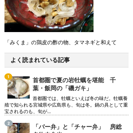
「みくま」の鶏皮の酢の物、タマネギと和えて
よく読まれている記事
首都圏で夏の岩牡蠣を堪能 千
葉・飯岡の「磯ガキ」
首都圏では、牡蠣といえば冬の味だ。牡蠣養
殖で知られる宮城県や広島県も、旬は冬。鍋の具として重
宝されるのも、旬が...
「バー弁」と「チャー弁」 房総