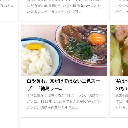
系のキタ
は20年前の地元紙から いまや国民食の一つとも
にタル
いえるカツ丼。カツ丼といえば卵…
ろう。
白や黄も、茶だけではない三色スー
実は
プ 「徳島ラー...
のち
全国に数多く点在するご当地ラーメン。徳島ラー
東京都
メンは、1990年代に関東でも人気が広がったラー
ては、
メンだ。徳島を創業地とする大…
とから