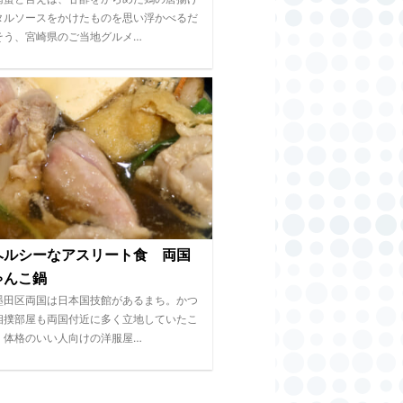
タルソースをかけたものを思い浮かべるだ
そう、宮崎県のご当地グルメ…
ヘルシーなアスリート食 両国
ゃんこ鍋
墨田区両国は日本国技館があるまち。かつ
相撲部屋も両国付近に多く立地していたこ
、体格のいい人向けの洋服屋…