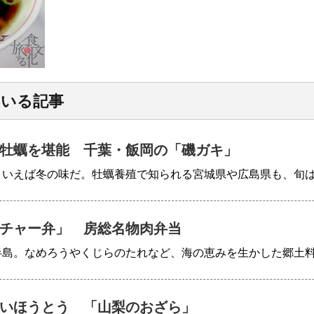
ている記事
牡蠣を堪能 千葉・飯岡の「磯ガキ」
といえば冬の味だ。牡蠣養殖で知られる宮城県や広島県も、旬
チャー弁」 房総名物肉弁当
半島。なめろうやくじらのたれなど、海の恵みを生かした郷土
いほうとう 「山梨のおざら」