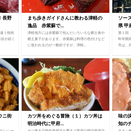
！長野
まち歩きガイドさんに教わる津軽の
ソー
逸品 赤紫蘇で...
県 甲府
違う焼肉
津軽地方には赤紫蘇で包んだいろいろな郷土食や
第１回
渓谷が続く
郷土菓子があります。赤紫蘇は料理の色付けなど
昨年開
に使われるのが一般的ですが、津軽…
市は、
ウニ街
カツ丼をめぐる冒険（１）カツ丼は
味の
明治時代に甲府...
知のチ
ないシー
カツ丼大正時代発祥説を覆す？甲府の明治発祥説
チキン