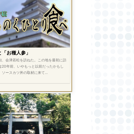
と「お種人参」
旬、会津若松を訪ねた。この地を最初に訪
は20年前、いやもっと以前だったかもし
。ソースカツ丼の取材に来て…