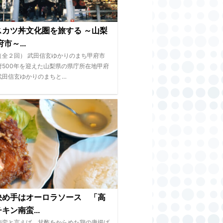
スカツ丼文化圏を旅する ～山梨
市～...
（全２回） 武田信玄ゆかりのまち甲府市
府500年を迎えた山梨県の県庁所在地甲府
武田信玄ゆかりのまちと…
決め手はオーロラソース 「高
キン南蛮...
南蛮と言えば、甘酢をからめた鶏の唐揚げ