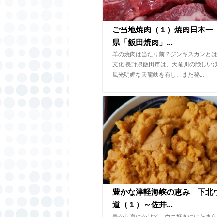
ご当地焼肉（１）焼肉日本一
県「飯田焼肉」...
羊の焼肉は当たり前？ジンギスカンとは
文化 長野県飯田市は、天竜川の険しい
風光明媚な天龍峡を有し、また秘…
豊かな津軽海峡の恵み 下北
道（１）～佐井...
春から夏にかけて、ウニ好きにはたまら