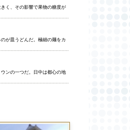
大きく、その影響で果物の糖度が
るのが皿うどんだ。極細の麺をカ
タウンの一つだ。日中は都心の地