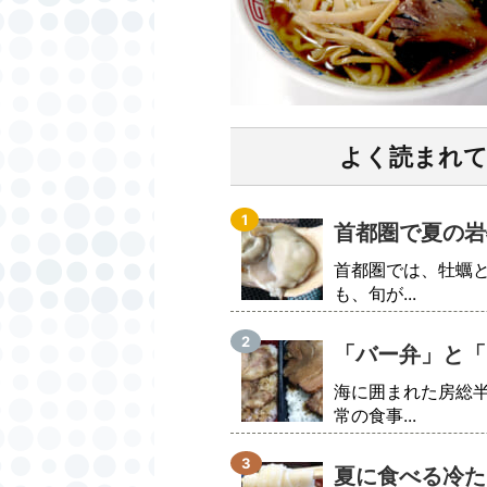
よく読まれ
首都圏で夏の岩
首都圏では、牡蠣
も、旬が...
「バー弁」と「
海に囲まれた房総
常の食事...
夏に食べる冷た