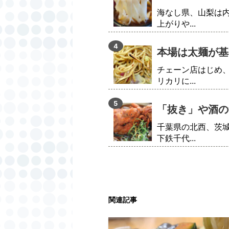
海なし県、山梨は
上がりや...
本場は太麺が基
チェーン店はじめ
リカリに...
「抜き」や酒の
千葉県の北西、茨
下鉄千代...
関連記事