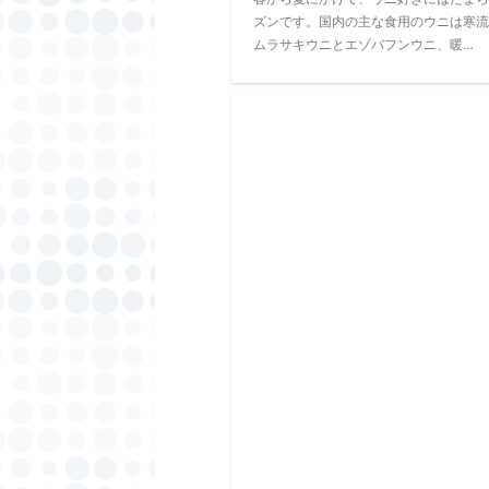
ズンです。国内の主な食用のウニは寒流
ムラサキウニとエゾバフンウニ、暖…