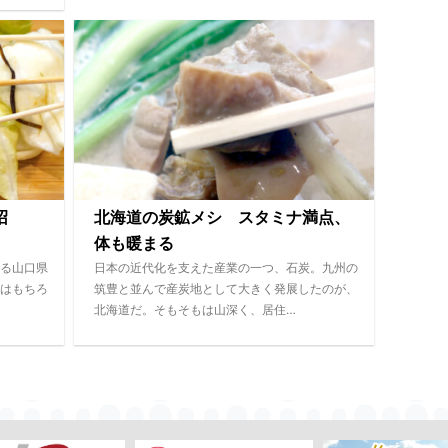
し沼
北海道の炭鉱メシ スタミナ満点、
体も暖まる
る山口県
日本の近代化を支えた産業の一つ、石炭。九州の
はもちろ
筑豊と並んで産炭地として大きく発展したのが、
北海道だ。そもそもは山深く、居住…