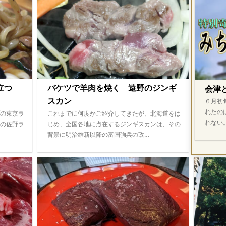
際立つ
バケツで羊肉を焼く 遠野のジンギ
会津
スカン
６月初
れたの
の東京ラ
これまでに何度かご紹介してきたが、北海道をは
れない
の佐野ラ
じめ、全国各地に点在するジンギスカンは、その
背景に明治維新以降の富国強兵の政…