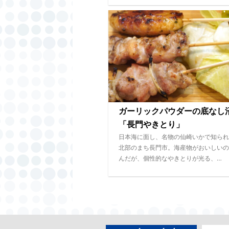
ガーリックパウダーの底な
「長門やきとり」
日本海に面し、名物の仙崎いかで知られ
北部のまち長門市。海産物がおいしいの
んだが、個性的なやきとりが光る、…