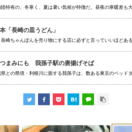
内陸特有の、冬寒く、夏は暑い気候が特徴だ。昼夜の寒暖差も
本「長崎の皿うどん」
、長崎ちゃんぽんを売り物にする店に必ずと言っていいほどあ
つまみにも 我孫子駅の唐揚げそば
城県との県境・利根川に面する我孫子は、数ある東京のベッド