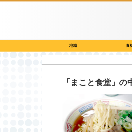
地域
食
「まこと食堂」の