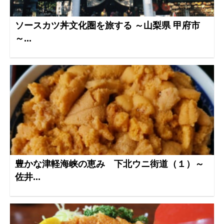
ソースカツ丼文化圏を旅する ～山梨県 甲府市
～...
豊かな津軽海峡の恵み 下北ウニ街道（１）～
佐井...