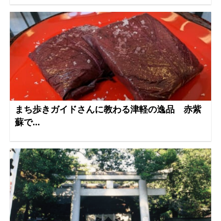
まち歩きガイドさんに教わる津軽の逸品 赤紫
蘇で...