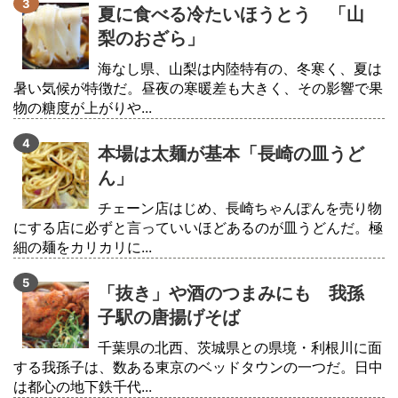
夏に食べる冷たいほうとう 「山
梨のおざら」
海なし県、山梨は内陸特有の、冬寒く、夏は
暑い気候が特徴だ。昼夜の寒暖差も大きく、その影響で果
物の糖度が上がりや...
本場は太麺が基本「長崎の皿うど
ん」
チェーン店はじめ、長崎ちゃんぽんを売り物
にする店に必ずと言っていいほどあるのが皿うどんだ。極
細の麺をカリカリに...
「抜き」や酒のつまみにも 我孫
子駅の唐揚げそば
千葉県の北西、茨城県との県境・利根川に面
する我孫子は、数ある東京のベッドタウンの一つだ。日中
は都心の地下鉄千代...