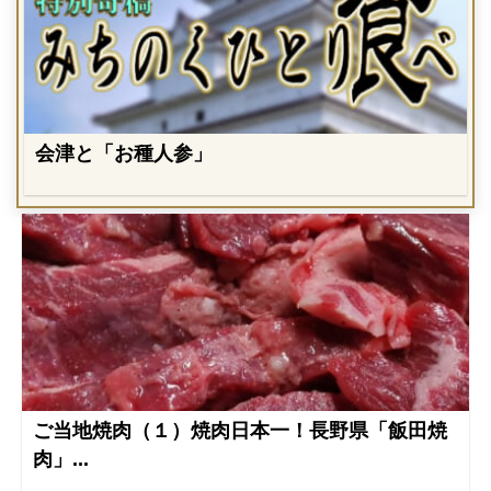
会津と「お種人参」
ご当地焼肉（１）焼肉日本一！長野県「飯田焼
肉」...