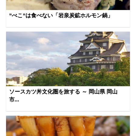
”べこ”は食べない「岩泉炭鉱ホルモン鍋」
ソースカツ丼文化圏を旅する ～ 岡山県 岡山
市...