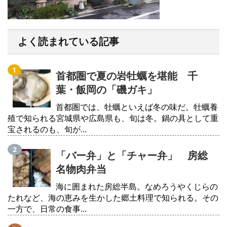
よく読まれている記事
首都圏で夏の岩牡蠣を堪能 千
葉・飯岡の「磯ガキ」
首都圏では、牡蠣といえば冬の味だ。牡蠣養
殖で知られる宮城県や広島県も、旬は冬。鍋の具として重
宝されるのも、旬が...
「バー弁」と「チャー弁」 房総
名物肉弁当
海に囲まれた房総半島。なめろうやくじらの
たれなど、海の恵みを生かした郷土料理で知られる。その
一方で、日常の食事...