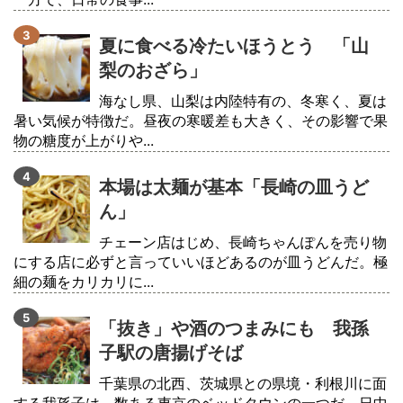
夏に食べる冷たいほうとう 「山
梨のおざら」
海なし県、山梨は内陸特有の、冬寒く、夏は
暑い気候が特徴だ。昼夜の寒暖差も大きく、その影響で果
物の糖度が上がりや...
本場は太麺が基本「長崎の皿うど
ん」
チェーン店はじめ、長崎ちゃんぽんを売り物
にする店に必ずと言っていいほどあるのが皿うどんだ。極
細の麺をカリカリに...
「抜き」や酒のつまみにも 我孫
子駅の唐揚げそば
千葉県の北西、茨城県との県境・利根川に面