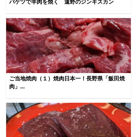
バケツで羊肉を焼く 遠野のジンギスカン
ご当地焼肉（１）焼肉日本一！長野県「飯田焼
肉」...