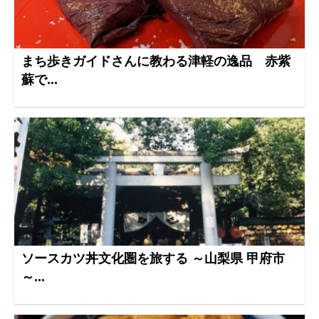
まち歩きガイドさんに教わる津軽の逸品 赤紫
蘇で...
ソースカツ丼文化圏を旅する ～山梨県 甲府市
～...