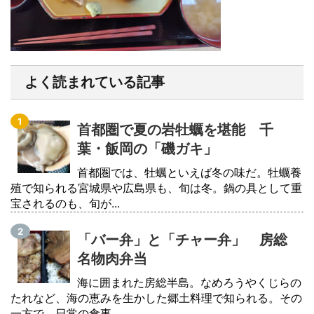
よく読まれている記事
首都圏で夏の岩牡蠣を堪能 千
葉・飯岡の「磯ガキ」
首都圏では、牡蠣といえば冬の味だ。牡蠣養
殖で知られる宮城県や広島県も、旬は冬。鍋の具として重
宝されるのも、旬が...
「バー弁」と「チャー弁」 房総
名物肉弁当
海に囲まれた房総半島。なめろうやくじらの
たれなど、海の恵みを生かした郷土料理で知られる。その
一方で、日常の食事...