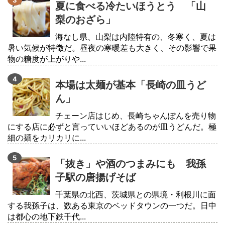
夏に食べる冷たいほうとう 「山
梨のおざら」
海なし県、山梨は内陸特有の、冬寒く、夏は
暑い気候が特徴だ。昼夜の寒暖差も大きく、その影響で果
物の糖度が上がりや...
本場は太麺が基本「長崎の皿うど
ん」
チェーン店はじめ、長崎ちゃんぽんを売り物
にする店に必ずと言っていいほどあるのが皿うどんだ。極
細の麺をカリカリに...
「抜き」や酒のつまみにも 我孫
子駅の唐揚げそば
千葉県の北西、茨城県との県境・利根川に面
する我孫子は、数ある東京のベッドタウンの一つだ。日中
は都心の地下鉄千代...